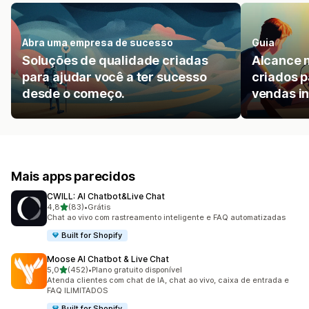
Abra uma empresa de sucesso
Guia
Soluções de qualidade criadas
Alcance 
para ajudar você a ter sucesso
criados p
desde o começo.
vendas in
Mais apps parecidos
CWILL: AI Chatbot&Live Chat
de 5 estrelas
4,8
(83)
•
Grátis
83 avaliações ao todo
Chat ao vivo com rastreamento inteligente e FAQ automatizadas
Built for Shopify
Moose AI Chatbot & Live Chat
de 5 estrelas
5,0
(452)
•
Plano gratuito disponível
452 avaliações ao todo
Atenda clientes com chat de IA, chat ao vivo, caixa de entrada e
FAQ ILIMITADOS
Built for Shopify