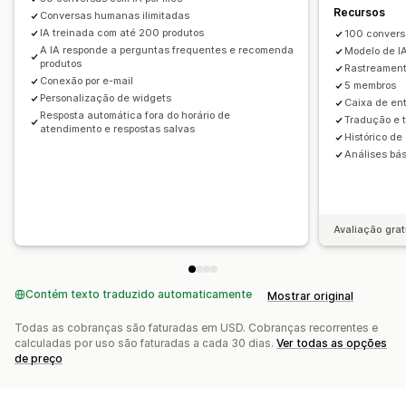
Personalização
Recursos
Responsividade para dispositivos móveis
Conversas humanas ilimitadas
Cor e fonte
Emojis e adesivos
Janela de chat
IA treinada com até 200 produtos
100 convers
CSS personalizado
A IA responde a perguntas frequentes e recomenda
Modelo de I
Horário comercial
Mensagens de boas-vindas
produtos
Rastreament
Botões de chat
Marcação com tag
Atribuição de chat
Conexão por e-mail
5 membros
Personalização de widgets
Flows de chat
Avatar do agente
Caixa de en
Resposta automática fora do horário de
Tradução e 
atendimento e respostas salvas
Histórico de
Análises bá
Avaliação grat
Contém texto traduzido automaticamente
Mostrar original
Todas as cobranças são faturadas em USD. Cobranças recorrentes e
calculadas por uso são faturadas a cada 30 dias.
Ver todas as opções
de preço