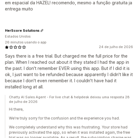
em espacial da HAZEL! recomendo, mesmo a função gratuita ja
entrega muito
HerScore Solutions
Estados Unidos
26 minutos usando o app
24 de julho de 2026
Says there is a free trial. But charged me the full price for the
plan. When I reached out about it they stated I had the app in
the past. I don't remember EVER using this app. But if I did it is
ok, I just want to be refunded because apparently I didn't like it
because I don't even remember it. I couldn't have had it
installed long at all.
Chatty AI Sales Agent - For live chat & helpdesk deixou uma resposta 28
de julho de 2026
Hi there,
We're truly sorry for the confusion and the experience you had.
We completely understand why this was frustrating. Your store had
previously activated the app, so when it was installed again, the free
trial was no longer available. As a result, the subscription charge was