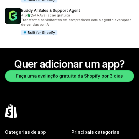
Buddy AI:Sales & Support Agent
de 5 estrelas
4,8
(54)
•
Avaliação gratuita
54 avaliações ao todo
Transforme os visitantes em compradores com o agente avançado
de vendas por IA
Built for Shopify
Quer adicionar um app?
Faça uma avaliação gratuita da Shopify por 3 dias
Categorias de app
Principais categorias