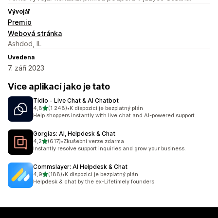
Vývojář
Premio
Webová stránka
Ashdod, IL
Uvedena
7. září 2023
Více aplikací jako je tato
Tidio ‑ Live Chat & AI Chatbot
z 5 hvězd
4,8
(1 248)
•
K dispozici je bezplatný plán
Celkový počet recenzí: 1248
Help shoppers instantly with live chat and AI-powered support.
Gorgias: AI, Helpdesk & Chat
z 5 hvězd
4,2
(617)
•
Zkušební verze zdarma
Celkový počet recenzí: 617
Instantly resolve support inquiries and grow your business.
Commslayer: AI Helpdesk & Chat
z 5 hvězd
4,9
(188)
•
K dispozici je bezplatný plán
Celkový počet recenzí: 188
Helpdesk & chat by the ex-Lifetimely founders