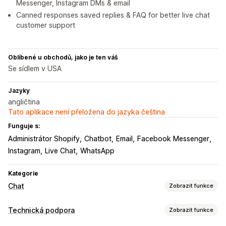
Messenger, Instagram DMs & email
Canned responses saved replies & FAQ for better live chat
customer support
Oblíbené u obchodů, jako je ten váš
Se sídlem v USA
Jazyky
angličtina
Tato aplikace není přeložena do jazyka čeština
Funguje s:
Administrátor Shopify
Chatbot
Email
Facebook Messenger
Instagram
Live Chat
WhatsApp
Kategorie
Chat
Zobrazit funkce
Posílání zpráv v reálném čase
Technická podpora
Zobrazit funkce
AI chatovací boty
Živý chat
SMS
E-mailový chat