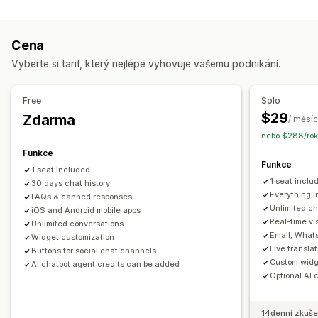
Kanály
Sociální sítě
Nahrání souboru
Více jazyků
E-mail
SMS
Živý chat
Chatovací bot
Telefon
Překlad v reálném čase
Push notifikace
Sledování chování
Cena
Sociální sítě
Samoobslužné
Kontaktní formulář
Analytika agentů
Šifrování
Vyberte si tarif, který nejlépe vyhovuje vašemu podnikání.
Nejčastější dotazy
Užitečné informace o zákaznících
Automatizace pracovního postupu
Automatizované odpovědi
Free
Solo
Automatické odpovídání
Šablony odpovědí
Obnovení košíku
Slevy
Nejčastější dotazy
Pozdravy
$29
Zdarma
/ měsíc
Odpovědi pomocí AI
Prodej vstupenek
Doporučené produkty
Rychlé odpovědi
Žádosti o recenze
nebo $288/rok
Sjednocená schránka
Automatické přiřazení
Aktualizace objednávek
Cross-selling
Upselling
Funkce
Funkce
Spouštěče založené na pravidlech
Eskalace
Průzkumy
Odeslání přepisu
1 seat included
1 seat inclu
Označování štítky
30 days chat history
Sledování objednávek
Přizpůsobení
Everything i
FAQs & canned responses
Notifikace pro zákazníky
Průzkumy zpětné vazby
Unlimited ch
iOS and Android mobile apps
Barva a písmo
Emoji a nálepky
Okno chatu
Více jazyků
Více obchodů
Analytika
Výkazy
Real-time vis
Unlimited conversations
Otevírací doba
Uvítací zprávy
Tlačítka chatu
Email, What
Widget customization
Live transla
Označování štítky
Přiřazení chatu
Toky chatu
Buttons for social chat channels
Custom widge
AI chatbot agent credits can be added
Avatar agenta
Optional AI 
14denní zkuše