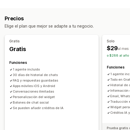
Canales
Chat de correo electrónico
Redes sociales
Correo electrónico
SMS
Chat en vivo
Chatbot
Teléfono
Subida de archivos
Múltiples idiomas
Precios
Redes sociales
Autoservicio
Formulario de contacto
Traducción en tiempo real
Notificaciones automáticas
Elige el plan que mejor se adapte a tu negocio.
Preguntas frecuentes
Seguimiento del comportamiento
Informes y estadísticas del agente
Encriptación
Automatización del flujo de trabajo
Gratis
Solo
Información útil de los clientes
Respuesta automática
Plantillas de respuestas
$29
Gratis
al mes
Respuestas generadas con IA
Venta de tickets
Respuestas automatizadas
o $288 al año 
Bandeja de entrada unificada
Asignación automática
Recuperación de carritos
Descuentos
Funciones
Funciones
Activadores basados en reglas
Escalada
Etiquetas
Preguntas frecuentes
Saludos
1 agente incluido
1 agente inc
Seguimiento de pedidos
30 días de historial de chats
Notificaciones de clientes
Recomendaciones de productos
Respuestas rápidas
Todo en Gra
FAQ y respuestas guardadas
Encuestas de comentarios
Múltiples idiomas
Revisar solicitudes
Actualizaciones de pedidos
Historial de 
Apps móviles iOS y Android
Múltiples tiendas
Informes y estadísticas
Informes
Información 
Venta cruzada
Venta adicional
Encuestas
Conversaciones ilimitadas
Email, What
Personalización del widget
Enviar transcripción
Traducción e
Botones de chat social
Widget perso
Se pueden añadir créditos de IA
Personalización
Créditos IA 
Color y fuente
Emojis y stickers
Ventana del chat
Horario de apertura
Mensajes de bienvenida
Prueba gratis 