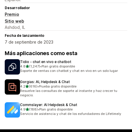
Desarrollador
Premio
Sitio web
Ashdod, IL
Fecha de lanzamiento
7 de septiembre de 2023
Más aplicaciones como esta
Tidio ‑ chat en vivo e chatbot
de 5 estrellas
4.8
(1,247)
•
Plan gratis disponible
1247 reseñas en total
Soporte de ventas con chatbot y chat en vivo en un solo lugar
Gorgias: AI, Helpdesk & Chat
de 5 estrellas
4.2
(616)
•
Prueba gratis disponible
616 reseñas en total
Resuelve las consultas de soporte al instante y haz crecer tu
negocio.
Commslayer: AI Helpdesk & Chat
de 5 estrellas
4.9
(188)
•
Plan gratis disponible
188 reseñas en total
Servicio de asistencia y chat de los exfundadores de Lifetimely