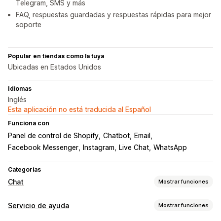
Telegram, SMS y más
FAQ, respuestas guardadas y respuestas rápidas para mejor
soporte
Popular en tiendas como la tuya
Ubicadas en Estados Unidos
Idiomas
Inglés
Esta aplicación no está traducida al Español
Funciona con
Panel de control de Shopify
Chatbot
Email
Facebook Messenger
Instagram
Live Chat
WhatsApp
Categorías
Chat
Mostrar funciones
Mensajería en tiempo real
Servicio de ayuda
Mostrar funciones
Chatbots de IA
Chat en vivo
SMS