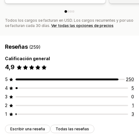
Botones del chat
Etiquetas
Asignación del chat
Flujos del chat
Avatar del agente
Todos los cargos se facturan en USD. Los cargos recurrentes y por uso
se facturan cada 30 días.
Ver todas las opciones de precios
Reseñas
(259)
Calificación general
4,9
5
250
4
5
3
0
2
1
1
3
Escribir una reseña
Todas las reseñas