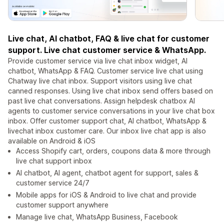
Live chat, AI chatbot, FAQ & live chat for customer
support. Live chat customer service & WhatsApp.
Provide customer service via live chat inbox widget, AI
chatbot, WhatsApp & FAQ. Customer service live chat using
Chatway live chat inbox. Support visitors using live chat
canned responses. Using live chat inbox send offers based on
past live chat conversations. Assign helpdesk chatbox AI
agents to customer service conversations in your live chat box
inbox. Offer customer support chat, AI chatbot, WhatsApp &
livechat inbox customer care. Our inbox live chat app is also
available on Android & iOS
Access Shopify cart, orders, coupons data & more through
live chat support inbox
AI chatbot, AI agent, chatbot agent for support, sales &
customer service 24/7
Mobile apps for iOS & Android to live chat and provide
customer support anywhere
Manage live chat, WhatsApp Business, Facebook