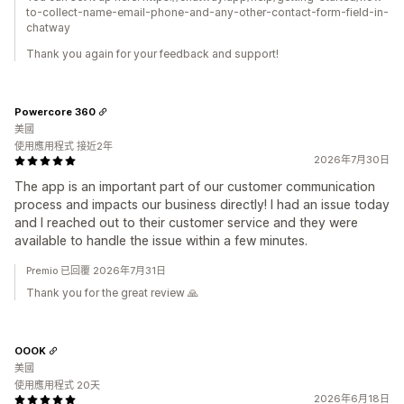
to-collect-name-email-phone-and-any-other-contact-form-field-in-
chatway
Thank you again for your feedback and support!
Powercore 360
美國
使用應用程式 接近2年
2026年7月30日
The app is an important part of our customer communication
process and impacts our business directly! I had an issue today
and I reached out to their customer service and they were
available to handle the issue within a few minutes.
Premio 已回覆 2026年7月31日
Thank you for the great review 🙏
OOOK
美國
使用應用程式 20天
2026年6月18日