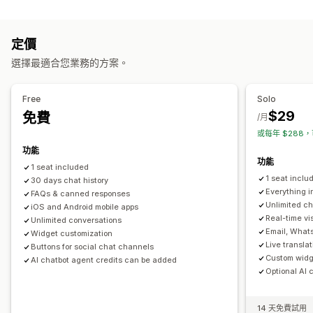
管道
多國語言
即時翻譯
推播通知
行為追蹤
專員分析
加密
電子郵件
簡訊
即時訊息
聊天機器人
電話
社群媒體
自助
顧客深入分析
定價
聯絡表單
常見問題
自動回覆
選擇最適合您業務的方案。
工作流程自動化
購物車提醒
折扣
常見問題
招呼語
商品推薦
快速回覆
自動回覆
回覆範本
AI 回覆
票務
整合收件匣
自動指派
邀請評價
訂單最新資訊
交叉銷售
追加銷售
問卷調查
Free
Solo
規則式觸發條件
升級
標記
追蹤訂單
顧客通知
意見回饋問卷
傳送逐字稿
$29
免費
/月
多國語言
多家商店
分析
報告
或每年 $288，
自訂
功能
顏色和字型
表情符號和貼圖
聊天視窗
營業時間
歡迎訊息
功能
1 seat included
聊天按鈕
標記
指派聊天
聊天流程
專員顯示圖片
1 seat inclu
30 days chat history
Everything i
FAQs & canned responses
Unlimited ch
iOS and Android mobile apps
Real-time vis
Unlimited conversations
Email, What
Widget customization
Live transla
Buttons for social chat channels
Custom widge
AI chatbot agent credits can be added
Optional AI 
14 天免費試用