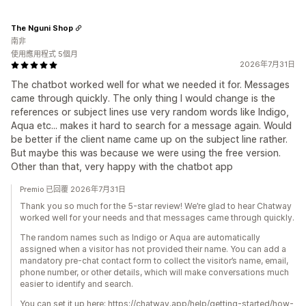
The Nguni Shop
南非
使用應用程式 5個月
2026年7月31日
The chatbot worked well for what we needed it for. Messages
came through quickly. The only thing I would change is the
references or subject lines use very random words like Indigo,
Aqua etc... makes it hard to search for a message again. Would
be better if the client name came up on the subject line rather.
But maybe this was because we were using the free version.
Other than that, very happy with the chatbot app
Premio 已回覆 2026年7月31日
Thank you so much for the 5-star review! We’re glad to hear Chatway
worked well for your needs and that messages came through quickly.
The random names such as Indigo or Aqua are automatically
assigned when a visitor has not provided their name. You can add a
mandatory pre-chat contact form to collect the visitor’s name, email,
phone number, or other details, which will make conversations much
easier to identify and search.
You can set it up here: https://chatway.app/help/getting-started/how-