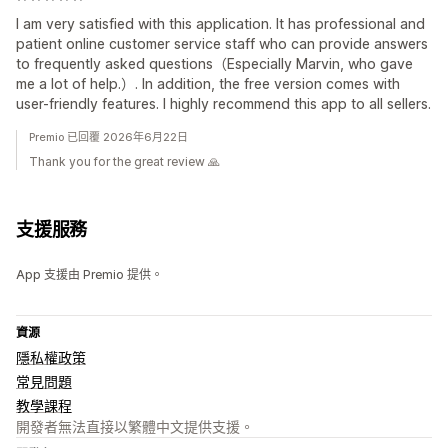
I am very satisfied with this application. It has professional and
patient online customer service staff who can provide answers
to frequently asked questions（Especially Marvin, who gave
me a lot of help.）. In addition, the free version comes with
user-friendly features. I highly recommend this app to all sellers.
Premio 已回覆 2026年6月22日
Thank you for the great review 🙏
支援服務
App 支援由 Premio 提供。
資源
隱私權政策
常見問題
教學課程
開發者無法直接以繁體中文提供支援。