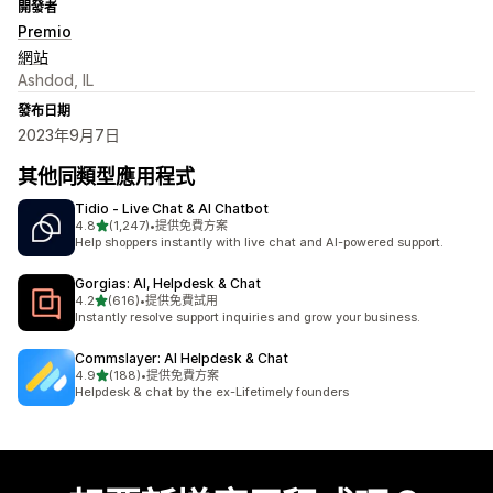
開發者
Premio
網站
Ashdod, IL
發布日期
2023年9月7日
其他同類型應用程式
Tidio ‑ Live Chat & AI Chatbot
滿分 5 顆星
4.8
(1,247)
•
提供免費方案
共有 1247 則評價
Help shoppers instantly with live chat and AI-powered support.
Gorgias: AI, Helpdesk & Chat
滿分 5 顆星
4.2
(616)
•
提供免費試用
共有 616 則評價
Instantly resolve support inquiries and grow your business.
Commslayer: AI Helpdesk & Chat
滿分 5 顆星
4.9
(188)
•
提供免費方案
共有 188 則評價
Helpdesk & chat by the ex-Lifetimely founders