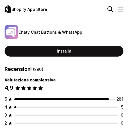
Shopify App Store
Chaty Chat Buttons & WhatsApp
Installa
Recensioni
(290)
Valutazione complessiva
4,9
5
281
4
5
3
0
2
0