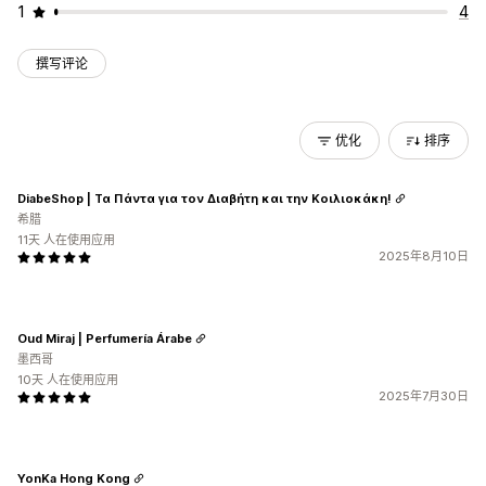
1
4
撰写评论
优化
排序
DiabeShop | Τα Πάντα για τον Διαβήτη και την Κοιλιοκάκη!
希腊
11天 人在使用应用
2025年8月10日
Oud Miraj | Perfumería Árabe
墨西哥
10天 人在使用应用
2025年7月30日
YonKa Hong Kong