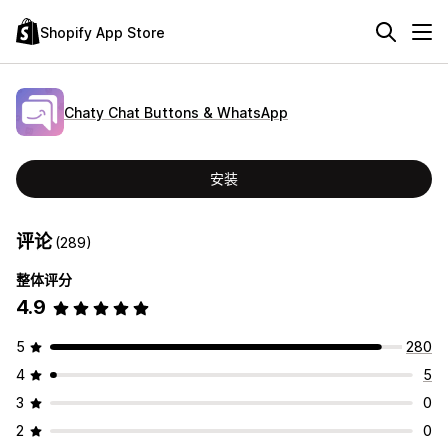
Shopify App Store
Chaty Chat Buttons & WhatsApp
安装
评论
(289)
整体评分
4.9
5
280
4
5
3
0
2
0