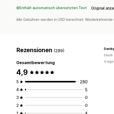
Enthält automatisch übersetzten Text
Original anz
Alle Gebühren werden in USD berechnet. Wiederkehrende 
Rezensionen
Danib
(289)
Saudi-
4 tage
Gesamtbewertung
4,9
5
280
4
5
3
0
2
0
1
4