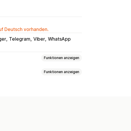
auf Deutsch vorhanden.
ger
Telegram
Viber
WhatsApp
Funktionen anzeigen
Funktionen anzeigen
er
Chatfenster
Geschäftszeiten
ächen
Agentavatar
ial Media
Farben
Benutzerdefinierter Text
s
Responsivität für Mobilgeräte