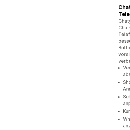
Chat
Tele
Chaty
Chat
Telef
besse
Butto
vorei
verbe
Ve
ab
Sh
An
Sch
an
Kun
Wh
an