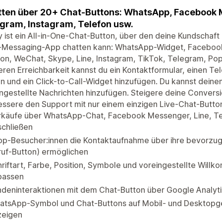
ten über 20+ Chat-Buttons: WhatsApp, Facebook M
gram, Instagram, Telefon usw.
 ist ein All-in-One-Chat-Button, über den deine Kundschaft 
-Messaging-App chatten kann: WhatsApp-Widget, Facebook 
on, WeChat, Skype, Line, Instagram, TikTok, Telegram, Pop
ren Erreichbarkeit kannst du ein Kontaktformular, einen Tel
n und ein Click-to-Call-Widget hinzufügen. Du kannst dei
ngestellte Nachrichten hinzufügen. Steigere deine Convers
ssere den Support mit nur einem einzigen Live-Chat-Butto
rkäufe über WhatsApp-Chat, Facebook Messenger, Line, Te
schließen
op-Besucher:innen die Kontaktaufnahme über ihre bevorzug
ruf-Button) ermöglichen
riftart, Farbe, Position, Symbole und voreingestellte Wil
passen
deninteraktionen mit dem Chat-Button über Google Analyti
atsApp-Symbol und Chat-Buttons auf Mobil- und Desktopge
zeigen