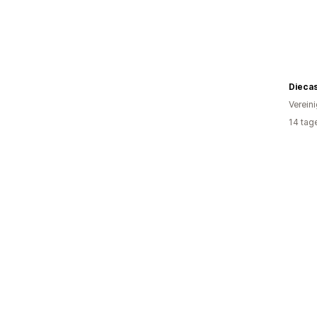
Diecas
Verein
14 tag