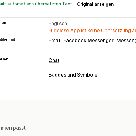
hält automatisch übersetzten Text
Original anzeigen
hen
Englisch
Für diese App ist keine Übersetzung 
ibel mit
Email
Facebook Messenger
Messen
orien
Chat
Anpassung
Badges und Symbole
Farbe und Schriftart
Emojis und Stick
Symboltypen
Begrüßungsnachrichten
Chatschaltfl
Benutzerdefiniert
Sales-Banner
Soc
Anpassung
Animationen
Hintergründe
Rahmen
Schriftarten
Styling
Größe
Tooltipp
hmen passt.
Planung