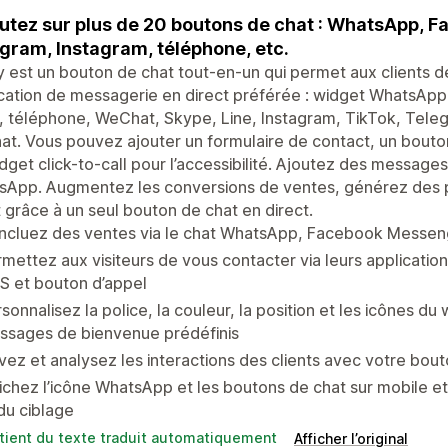
utez sur plus de 20 boutons de chat : WhatsApp, F
gram, Instagram, téléphone, etc.
 est un bouton de chat tout-en-un qui permet aux clients de
cation de messagerie en direct préférée : widget WhatsAp
, téléphone, WeChat, Skype, Line, Instagram, TikTok, Telegr
at. Vous pouvez ajouter un formulaire de contact, un bouto
dget click-to-call pour l’accessibilité. Ajoutez des message
sApp. Augmentez les conversions de ventes, générez des p
t grâce à un seul bouton de chat en direct.
cluez des ventes via le chat WhatsApp, Facebook Messenge
mettez aux visiteurs de vous contacter via leurs applicatio
S et bouton d’appel
sonnalisez la police, la couleur, la position et les icônes du 
ssages de bienvenue prédéfinis
vez et analysez les interactions des clients avec votre bou
ichez l’icône WhatsApp et les boutons de chat sur mobile et
du ciblage
tient du texte traduit automatiquement
Afficher l’original