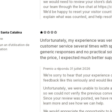
we would need to review your store’s data
our team through the live chat at https://
We’d be happy to reset your visitor count 
explain what was counted, and help resolv
 Santa Catalina
ne
Unfortunately, my experience was very
un an d’utilisation de
customer service several times with sp
cation
generic responses and no practical sol
the price, I expected much better sup
Premio a répondu 31 juillet 2026
We’re sorry to hear that your experience
feedback like this seriously and would li
Unfortunately, we were unable to locate a
so we could not verify the previous conver
Since your review was posted, we have re
learn more and see how we can help.
We would appreciate the opportunity to l