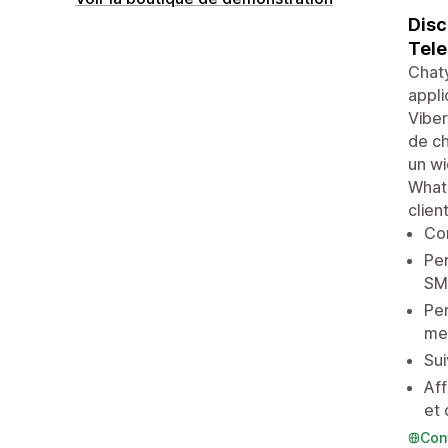
Disc
Tele
Chaty
appli
Viber
de ch
un wi
What
clien
Con
Per
SM
Per
me
Sui
Aff
et 
Con