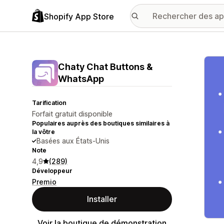
Shopify App Store
Galer
Chaty Chat Buttons &
WhatsApp
Tarification
Forfait gratuit disponible
Populaires auprès des boutiques similaires à
la vôtre
Basées aux États-Unis
Note
4,9
(289)
Développeur
Premio
Installer
Voir la boutique de démonstration