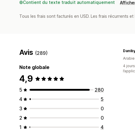
Contient du texte traduit automatiquement
Afficher
Tous les frais sont facturés en USD. Les frais récurrents et 
Avis
Danib
(289)
Arabie
4 jours
Note globale
l’appli
4,9
5
280
4
5
3
0
2
0
1
4