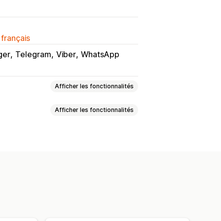
 français
ger
Telegram
Viber
WhatsApp
Afficher les fonctionnalités
Afficher les fonctionnalités
Fenêtre de chat
l
Boutons du chat
Avatar d’agent
e
Médias sociaux
Couleurs
Texte personnalisé
Optimisation pour le format mobile