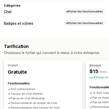
Catégories
Chat
Afficher les fonctionnalités
Personnalisation
Badges et icônes
Afficher les fonctionnalités
Couleur et police
Emojis et vignettes
Fenêtre de chat
Types d’icônes
Heures d’ouverture
Message d’accueil
Boutons du chat
Personnalisé
Bannière promotionnelle
Médias sociaux
Avatar d’agent
Tarification
Personnalisation
Choisissez le forfait qui convient le mieux à votre entreprise.
Animations
Arrière-plans
Bordures
Couleurs
Texte personnalisé
Polices
Esthétique
Taille
Infobulles
Gratuit
Basique
Optimisation pour le format mobile
Planification
$15
Gratuite
/ mois
ou $150/an et
Fonctionnalités
Fonctionnalit
500 visiteurs/mois
10 000 visit
Canaux de chat illimités
Pop-up d’ag
Pop-up de chat WhatsApp
Pop-up d’aff
Personnalisation du widget de chat
Personnalis
Personnalisation des canaux de chat