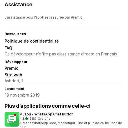
Assistance
L’assistance pour l’appli est assurée par Premio.
Ressources
Politique de confidentialité
FAQ
Ce développeur n’offre pas d’assistance directe en Français.
Développeur
Premio
Site web
Ashdod, IL
Lancement
19 novembre 2019
Plus d’applications comme celle-ci
Musbu ‑ WhatsApp Chat Button
étoile(s) sur 5
4,8
(218)
•
Gratuite
218 avis au total
Ajoutez WhatsApp Chat, Messenger, Line et plus de 20 boutons de
chat