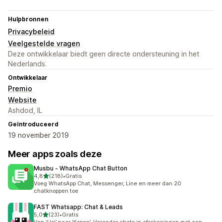
Hulpbronnen
Privacybeleid
Veelgestelde vragen
Deze ontwikkelaar biedt geen directe ondersteuning in het
Nederlands.
Ontwikkelaar
Premio
Website
Ashdod, IL
Geïntroduceerd
19 november 2019
Meer apps zoals deze
Musbu ‑ WhatsApp Chat Button
van 5 sterren
4,8
(218)
•
Gratis
218 recensies in totaal
Voeg WhatsApp Chat, Messenger, Line en meer dan 20
chatknoppen toe
FAST Whatsapp: Chat & Leads
van 5 sterren
5,0
(23)
•
Gratis
23 recensies in totaal