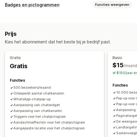
Aanpassing
Badges en pictogrammen
Functies weergeven
Kleur en lettertype
Emoji's en stickers
Chatvenster
Soorten pictogrammen
Openingstijden
Welkomstberichten
Chatknoppen
Aangepast
Uitverkoopbanner
Social media
Agentavatar
Prijs
Aanpassing
Kies het abonnement dat het beste bij je bedrijf past.
Animaties
Achtergronden
Borders
Kleuren
Aangepaste tekst
Lettertypen
Stijl
Grootte
Tooltips
Gratis
Basic
Mobiel responsief
Planning
$15
Gratis
/maand
of $150/jaar e
Functies
Functies
500 bezoekers/maand
10.000 bez
Onbeperkt aantal chatkanalen
Pop-up voor
WhatsApp-chatpop-up
Pop-up voor
Aanpassing van chatwidget
Aanpassing
Aanpassing van chatkanalen
Paginatarge
Triggers voor het chatpictogram
De weergave
Aandachtseffecten voor het chatpictogram
Landtargeti
Aangepaste locatie voor het chatpictogram
Samenvoegt