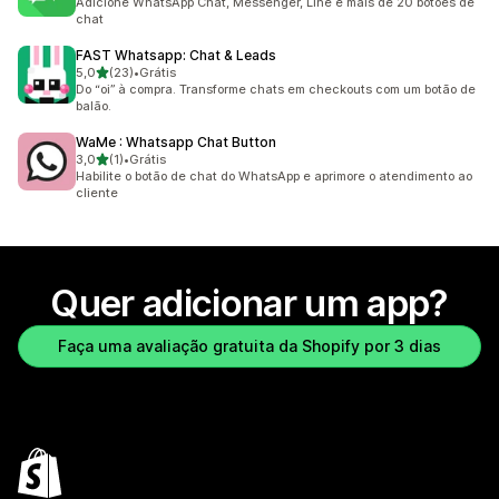
Adicione WhatsApp Chat, Messenger, Line e mais de 20 botões de
chat
FAST Whatsapp: Chat & Leads
de 5 estrelas
5,0
(23)
•
Grátis
23 avaliações ao todo
Do “oi” à compra. Transforme chats em checkouts com um botão de
balão.
WaMe : Whatsapp Chat Button
de 5 estrelas
3,0
(1)
•
Grátis
1 avaliações ao todo
Habilite o botão de chat do WhatsApp e aprimore o atendimento ao
cliente
Quer adicionar um app?
Faça uma avaliação gratuita da Shopify por 3 dias