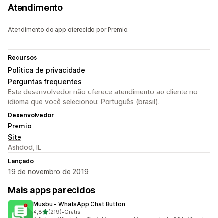
Atendimento
Atendimento do app oferecido por Premio.
Recursos
Política de privacidade
Perguntas frequentes
Este desenvolvedor não oferece atendimento ao cliente no
idioma que você selecionou: Português (brasil).
Desenvolvedor
Premio
Site
Ashdod, IL
Lançado
19 de novembro de 2019
Mais apps parecidos
Musbu ‑ WhatsApp Chat Button
de 5 estrelas
4,8
(219)
•
Grátis
219 avaliações ao todo