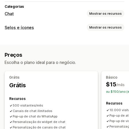
Categorias
Chat
Mostrar os recursos
Personalização
Selos e ícones
Mostrar os recursos
Cor e fonte
Emojis e adesivos
Janela de chat
Tipos de ícone
Horário comercial
Mensagens de boas-vindas
Personalizado
Banners da promoção
Redes sociais
Botões de chat
Avatar do agente
Preços
Personalização
Escolha o plano ideal para o negócio.
Animações
Planos de fundo
Bordas
Cores
Texto personalizado
Fontes
Estilo
Tamanho
Grátis
Básico
Dicas de ferramentas
$15
Grátis
/mês
Responsividade para dispositivos móveis
Agendamento
ou $150/ano (
Recursos
Recursos
500 visitantes/mês
10.000 visi
Canais de chat ilimitados
Pop-up de a
Pop-up de chat do WhatsApp
Pop-up de v
Personalização do widget de chat
Personaliza
Personalização de canais de chat