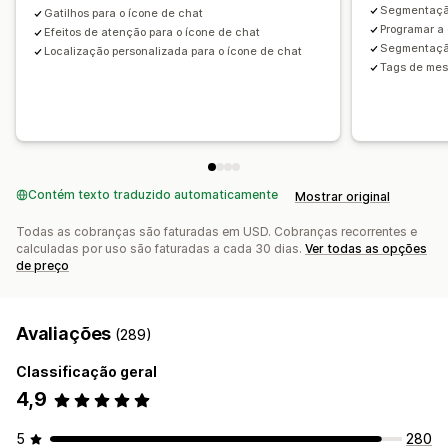
Segmentação
Gatilhos para o ícone de chat
Programar a 
Efeitos de atenção para o ícone de chat
Segmentação
Localização personalizada para o ícone de chat
Tags de mes
Contém texto traduzido automaticamente
Mostrar original
Todas as cobranças são faturadas em USD. Cobranças recorrentes e
calculadas por uso são faturadas a cada 30 dias.
Ver todas as opções
de preço
Avaliações
(289)
Classificação geral
4,9
5
280