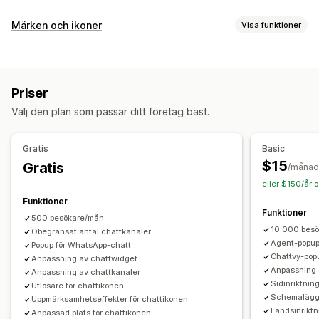
Anpassning
Märken och ikoner
Visa funktioner
Färg och teckensnitt
Emojis och klistermärken
Ikontyp
Chattfönster
Öppettider
Välkomstmeddelanden
Anpassad
Försäljningsbanners
Sociala medier
Chattknappar
Agent avatar
Priser
Anpassning
Välj den plan som passar ditt företag bäst.
Animeringar
Bakgrunder
Gränser
Färger
Anpassad text
Teckensnitt
Styling
Storlek
Verktygstipps
Gratis
Basic
Mobilanpassning
Schemaläggning
$15
Gratis
/månad
eller $150/år 
Funktioner
Funktioner
500 besökare/mån
10 000 bes
Obegränsat antal chattkanaler
Agent-popu
Popup för WhatsApp-chatt
Chattvy-pop
Anpassning av chattwidget
Anpassning
Anpassning av chattkanaler
Sidinriktnin
Utlösare för chattikonen
Schemalägg 
Uppmärksamhetseffekter för chattikonen
Landsinriktn
Anpassad plats för chattikonen