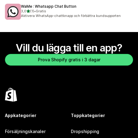
WaMe : Whatsapp Chat Button
av 5 stjärnor
3,0
(1)
•
Gratis
1 recensioner totalt
Aktivera WhatsApp-chattknapp och förbättra kundsupporten
Vill du lägga till en app?
Prova Shopify gratis i 3 dagar
Appkategorier
Toppkategorier
Försäljningskanaler
Dropshipping