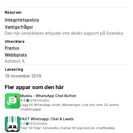
Resurser
Integritetspolicy
Vanliga frågor
Den här utvecklaren erbjuder inte direkt support på Svenska.
Utvecklare
Premio
Webbplats
Ashdod, IL
Lansering
19 november 2019
Fler appar som den här
Musbu ‑ WhatsApp Chat Button
av 5 stjärnor
4,8
(219)
•
Gratis
219 recensioner totalt
Lägg till WhatsApp-chatt, Messenger, Line och över 20 andra
chattknappar
FAST Whatsapp: Chat & Leads
av 5 stjärnor
5,0
(23)
•
Gratis
23 recensioner totalt
”Hej” till ”köp”. Förvandla chattar till köp med en chattbubbla.