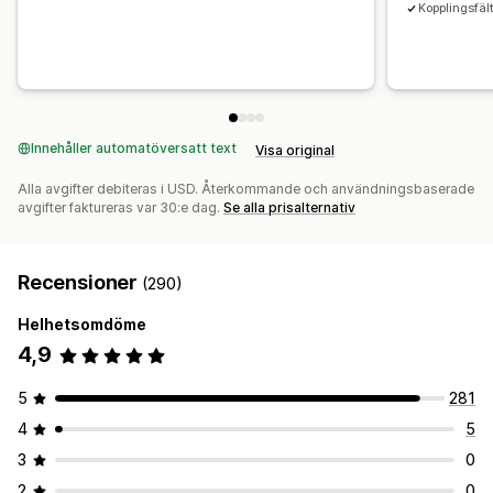
Kopplingsfäl
Innehåller automatöversatt text
Visa original
Alla avgifter debiteras i USD. Återkommande och användningsbaserade
avgifter faktureras var 30:e dag.
Se alla prisalternativ
Recensioner
(290)
Helhetsomdöme
4,9
5
281
4
5
3
0
2
0