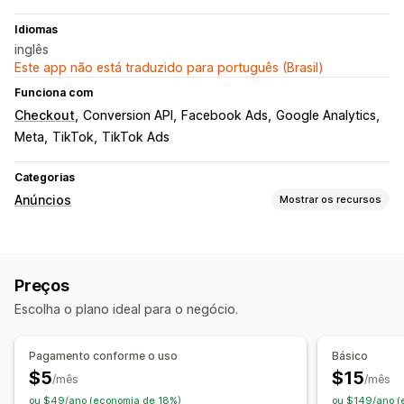
Idiomas
inglês
Este app não está traduzido para português (Brasil)
Funciona com
Checkout
Conversion API
Facebook Ads
Google Analytics
Meta
TikTok
TikTok Ads
Categorias
Anúncios
Mostrar os recursos
Segmentação
Segmentos de público-alvo
Públicos semelhantes
Preços
Públicos-alvo personalizados
Baseado em evento
Escolha o plano ideal para o negócio.
Comportamento
Plataforma
Retargeting
Gerenciamento de campanha
Pagamento conforme o uso
Básico
Campanhas automatizadas
Redes sociais
$5
$15
/mês
/mês
Publicidade em vídeo
Gerenciamento de pixel
ou $49/ano (economia de 18%)
ou $149/ano (