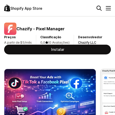
Shopify App Store
Chazify ‑ Pixel Manager
Preços
Classificação
Desenvolvedor
A partir de $5/mês
0,0
(0 Avaliações)
Chazify LLC
Instalar