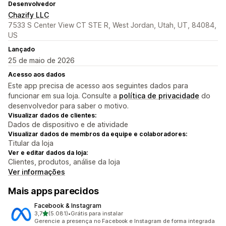
Desenvolvedor
Chazify LLC
7533 S Center View CT STE R, West Jordan, Utah, UT, 84084,
US
Lançado
25 de maio de 2026
Acesso aos dados
Este app precisa de acesso aos seguintes dados para
funcionar em sua loja. Consulte a
política de privacidade
do
desenvolvedor para saber o motivo.
Visualizar dados de clientes:
Dados de dispositivo e de atividade
Visualizar dados de membros da equipe e colaboradores:
Titular da loja
Ver e editar dados da loja:
Clientes, produtos, análise da loja
Ver informações
Mais apps parecidos
Facebook & Instagram
de 5 estrelas
3,7
(5.081)
•
Grátis para instalar
5081 avaliações ao todo
Gerencie a presença no Facebook e Instagram de forma integrada