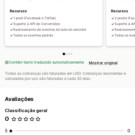
Análise de desempenho
Recursos
Recursos
Acompanhamento de desempenho
Análise de ROI
1 pixel (Facebook e TikTok)
2 pixels (Fa
Taxas de cliques
Acompanhamento de conversões
Suporte à API de Conversões
Suporte à A
Rastreamento de eventos do lado do servidor
Rastreament
Custo por aquisição
Painéis de controle
Todos os eventos padrão
Todos os ev
Atribuição do Monitor de tráfego do Urchin (UTM, na sigla
em inglês)
Origem do tráfego
Contém texto traduzido automaticamente
Mostrar original
Todas as cobranças são faturadas em USD. Cobranças recorrentes e
calculadas por uso são faturadas a cada 30 dias.
Avaliações
Classificação geral
0
5
0