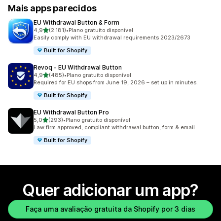
Mais apps parecidos
EU Withdrawal Button & Form
de 5 estrelas
4,9
(2.181)
•
Plano gratuito disponível
2181 avaliações ao todo
Easily comply with EU withdrawal requirements 2023/2673
Built for Shopify
Revoq ‑ EU Withdrawal Button
de 5 estrelas
4,9
(485)
•
Plano gratuito disponível
485 avaliações ao todo
Required for EU shops from June 19, 2026 – set up in minutes.
Built for Shopify
EU Withdrawal Button Pro
de 5 estrelas
5,0
(293)
•
Plano gratuito disponível
293 avaliações ao todo
Law firm approved, compliant withdrawal button, form & email
Built for Shopify
Quer adicionar um app?
Faça uma avaliação gratuita da Shopify por 3 dias