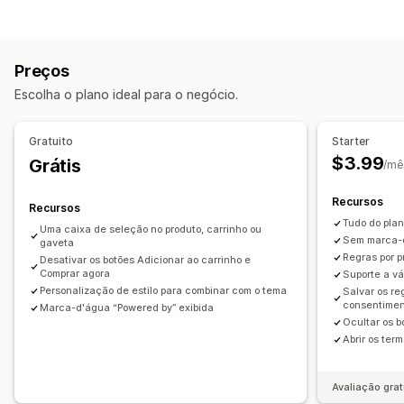
Conformidade
Verificação de idade
Termos e condições
Preços
Gestão de políticas
Escolha o plano ideal para o negócio.
Personalização
Caixas de seleção
Pop-ups
Cor e fonte
Gratuito
Starter
$3.99
Grátis
/mê
Recursos
Recursos
Tudo do plan
Uma caixa de seleção no produto, carrinho ou
Sem marca-d
gaveta
Regras por p
Desativar os botões Adicionar ao carrinho e
Comprar agora
Suporte a vá
Personalização de estilo para combinar com o tema
Salvar os re
consentiment
Marca-d'água “Powered by” exibida
Ocultar os 
Abrir os ter
Avaliação grat