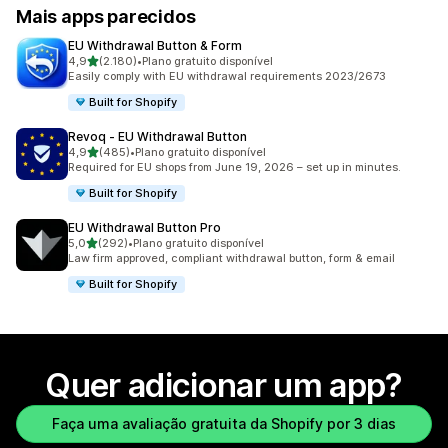
Mais apps parecidos
EU Withdrawal Button & Form
de 5 estrelas
4,9
(2.180)
•
Plano gratuito disponível
2180 avaliações ao todo
Easily comply with EU withdrawal requirements 2023/2673
Built for Shopify
Revoq ‑ EU Withdrawal Button
de 5 estrelas
4,9
(485)
•
Plano gratuito disponível
485 avaliações ao todo
Required for EU shops from June 19, 2026 – set up in minutes.
Built for Shopify
EU Withdrawal Button Pro
de 5 estrelas
5,0
(292)
•
Plano gratuito disponível
292 avaliações ao todo
Law firm approved, compliant withdrawal button, form & email
Built for Shopify
Quer adicionar um app?
Faça uma avaliação gratuita da Shopify por 3 dias