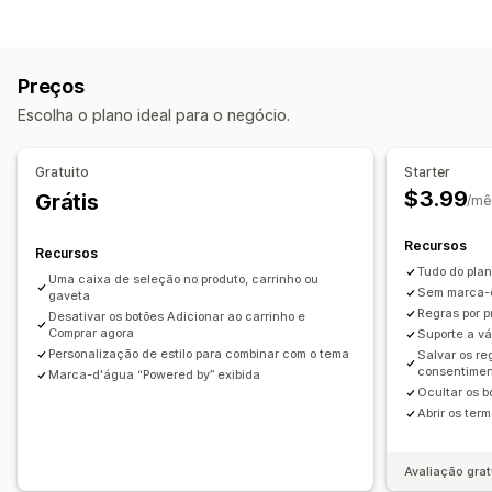
Conformidade
Verificação de idade
Termos e condições
Preços
Gestão de políticas
Escolha o plano ideal para o negócio.
Personalização
Caixas de seleção
Pop-ups
Cor e fonte
Gratuito
Starter
$3.99
Grátis
/mê
Recursos
Recursos
Tudo do plan
Uma caixa de seleção no produto, carrinho ou
Sem marca-d
gaveta
Regras por p
Desativar os botões Adicionar ao carrinho e
Comprar agora
Suporte a vá
Personalização de estilo para combinar com o tema
Salvar os re
consentiment
Marca-d'água “Powered by” exibida
Ocultar os 
Abrir os ter
Avaliação grat