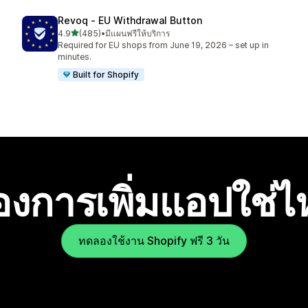
Revoq ‑ EU Withdrawal Button
เต็ม 5 ดาว
4.9
(485)
•
มีแผนฟรีให้บริการ
ทั้งหมด 485 รีวิว
Required for EU shops from June 19, 2026 – set up in
minutes.
Built for Shopify
องการเพิ่มแอปใช่
ทดลองใช้งาน Shopify ฟรี 3 วัน