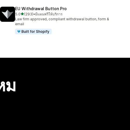
EU Withdrawal Button Pro
เต็ม 5 ดาว
5.0
(293)
•
มีแผนฟรีให้บริการ
ทั้งหมด 293 รีวิว
Law firm approved, compliant withdrawal button, form &
email
Built for Shopify
ไหม