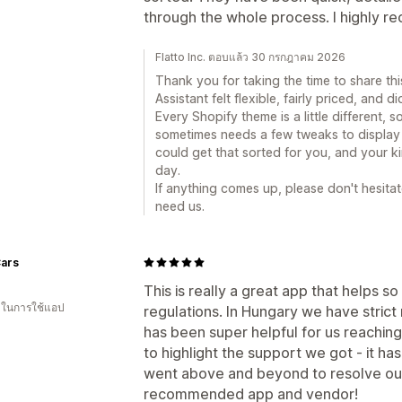
through the whole process. I highly 
Flatto Inc. ตอบแล้ว 30 กรกฎาคม 2026
Thank you for taking the time to share th
Assistant felt flexible, fairly priced, and 
Every Shopify theme is a little different,
sometimes needs a few tweaks to display 
could get that sorted for you, and your 
day.
If anything comes up, please don't hesita
need us.
ars
This is really a great app that helps s
น ในการใช้แอป
regulations. In Hungary we have strict
has been super helpful for us reaching 
to highlight the support we got - it h
went above and beyond to resolve our i
recommended app and vendor!