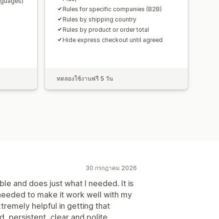
nguages)
Rules for specific companies (B2B)
Rules by shipping country
Rules by product or order total
Hide express checkout until agreed
ทดลองใช้งานฟรี 5 วัน
30 กรกฎาคม 2026
ible and does just what I needed. It is
needed to make it work well with my
emely helpful in getting that
, persistent, clear and polite