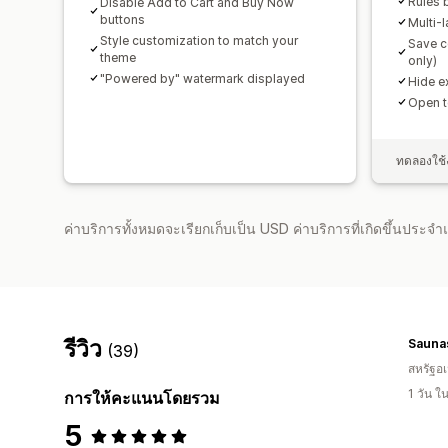
Rules b
Disable Add to Cart and Buy Now
buttons
Multi-
Style customization to match your
Save c
theme
only)
"Powered by" watermark displayed
Hide e
Open t
ทดลองใช้ง
ค่าบริการทั้งหมดจะเรียกเก็บเป็น USD ค่าบริการที่เกิดขึ้นประ
รีวิว
Sauna
(39)
สหรัฐอเ
1 วัน 
การให้คะแนนโดยรวม
5