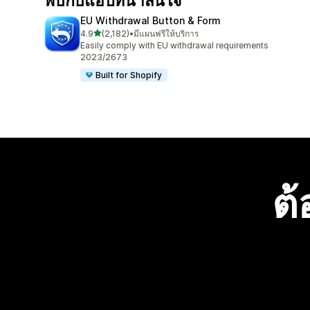
พบกับแอปที่น่าสนใจ
EU Withdrawal Button & Form
เต็ม 5 ดาว
4.9
(2,182)
•
มีแผนฟรีให้บริการ
ทั้งหมด 2182 รีวิว
Easily comply with EU withdrawal requirements
2023/2673
Built for Shopify
ต้