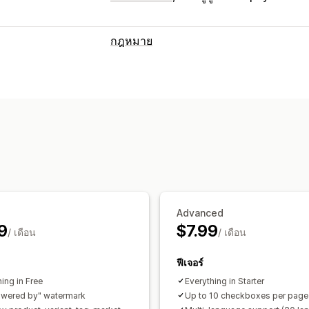
กฎหมาย
การปฏิบัติตามข้อกำหนด
การยืนยันอายุ
ข้อกำหนดและเงื่อนไข
กา
การปรับแต่ง
ช่องทำเครื่องหมาย
ป๊อปอัพ
สีและแบบอั
Advanced
9
$7.99
/ เดือน
/ เดือน
ฟีเจอร์
ing in Free
Everything in Starter
wered by" watermark
Up to 10 checkboxes per page