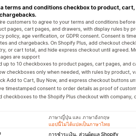
a terms and conditions checkbox to product, cart,
chargebacks.
re customers to agree to your terms and conditions befor
ct pages, cart pages, and drawers, with display rules by pro
cy policy, age verification, or GDPR consent. Consent is ti
utes and chargebacks. On Shopify Plus, add checkout chec
ry, or cart total, and hide express checkout until agreed. 
uages are support
 up to 10 checkboxes to product pages, cart pages, and c
w checkboxes only when needed, with rules by product, var
ck Add to Cart, Buy Now, and express checkout buttons un
ve timestamped consent to order details as proof of cust
 checkboxes to the Shopify Plus checkout with company, co
ภาษาญี่ปุ่น และ ภาษาอังกฤษ
แอปนี้ไม่ได้แปลเป็นภาษาไทย
บ
การชำระเงิน
ส่วนผู้ดูแล Shopify