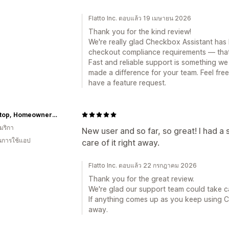
Flatto Inc. ตอบแล้ว 19 เมษายน 2026
Thank you for the kind review!
We're really glad Checkbox Assistant has
checkout compliance requirements — that's
Fast and reliable support is something we t
made a difference for your team. Feel fre
have a feature request.
Next Stop, Homeownership!
มริกา
New user and so far, so great! I had a
ในการใช้แอป
care of it right away.
Flatto Inc. ตอบแล้ว 22 กรกฎาคม 2026
Thank you for the great review.
We're glad our support team could take ca
If anything comes up as you keep using C
away.