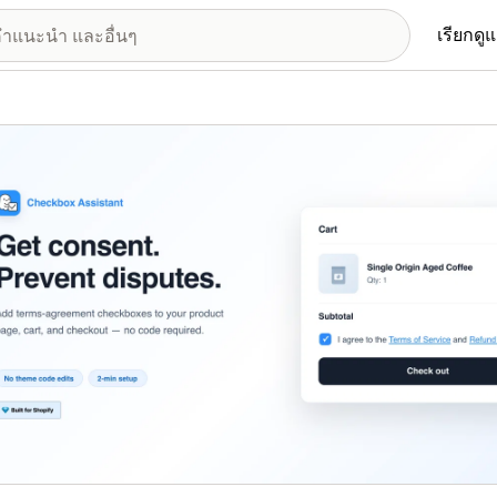
เรียกดู
อรีรูปภาพที่แสดง