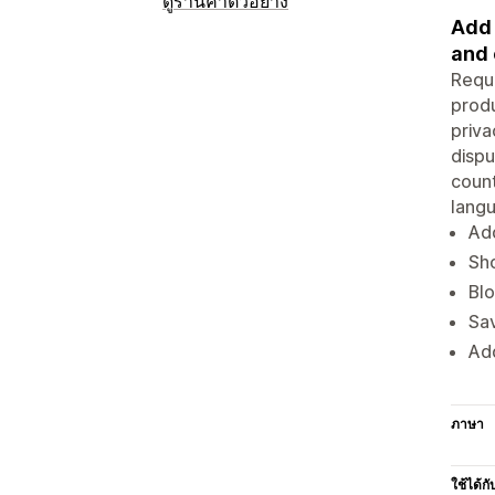
ดูร้านค้าตัวอย่าง
Add 
and 
Requi
produ
priva
disp
count
lang
Add
Sho
Blo
Sa
Add
ภาษา
ใช้ได้กั