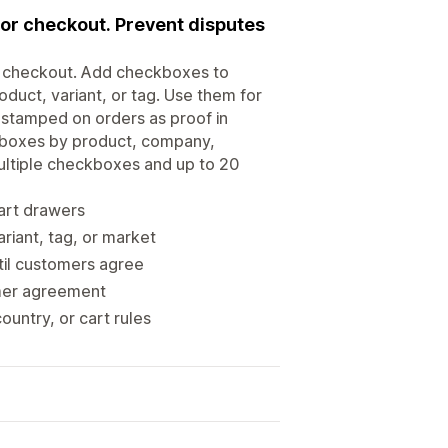
 or checkout. Prevent disputes
e checkout. Add checkboxes to
duct, variant, or tag. Use them for
mestamped on orders as proof in
kboxes by product, company,
Multiple checkboxes and up to 20
art drawers
iant, tag, or market
til customers agree
omer agreement
untry, or cart rules