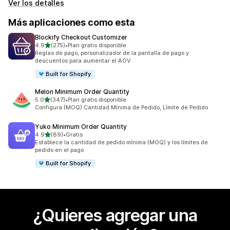
Ver los detalles
Más aplicaciones como esta
Blockify Checkout Customizer
de 5 estrellas
4.9
(275)
•
Plan gratis disponible
275 reseñas en total
Reglas de pago, personalizador de la pantalla de pago y
descuentos para aumentar el AOV
Built for Shopify
Melon Minimum Order Quantity
de 5 estrellas
5.0
(347)
•
Plan gratis disponible
347 reseñas en total
Configura (MOQ) Cantidad Mínima de Pedido, Límite de Pedido
Yuko Minimum Order Quantity
de 5 estrellas
4.9
(89)
•
Gratis
89 reseñas en total
Establece la cantidad de pedido mínima (MOQ) y los límites de
pedido en el pago
Built for Shopify
¿Quieres agregar una