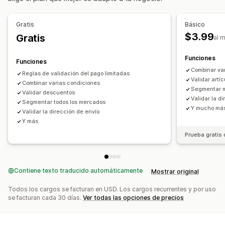
Frecuencia de compra
Etiquetas de clientes
Gratis
Básico
Geolocalización
Formas de pago
Métodos de envío
$3.99
Gratis
al 
Configuración de notificaciones
Alertas de carrito
Alertas de pago
Funciones
Funciones
Alertas de la página de producto
Ventanas emergentes
Combinar va
Reglas de validación del pago limitadas
Validar artíc
Promoción de marca personalizada
Combinar varias condiciones
Segmentar m
Validar descuentos
Mensajes personalizados
Múltiples idiomas
Traducción
Validar la d
Segmentar todos los mercados
Y mucho má
Validar la dirección de envío
Y más
Prueba gratis 
Contiene texto traducido automáticamente
Mostrar original
Todos los cargos se facturan en USD. Los cargos recurrentes y por uso
se facturan cada 30 días.
Ver todas las opciones de precios