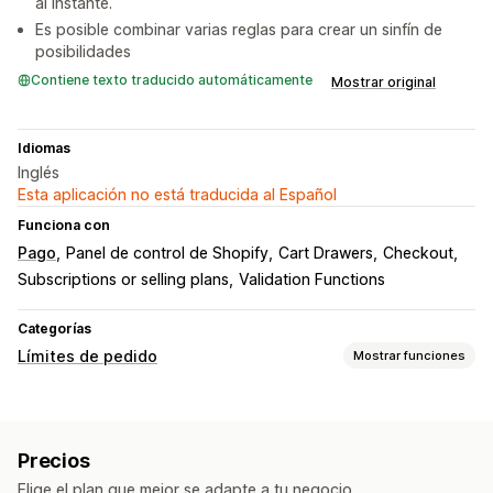
al instante.
Es posible combinar varias reglas para crear un sinfín de
posibilidades
Contiene texto traducido automáticamente
Mostrar original
Idiomas
Inglés
Esta aplicación no está traducida al Español
Funciona con
Pago
Panel de control de Shopify
Cart Drawers
Checkout
Subscriptions or selling plans
Validation Functions
Categorías
Límites de pedido
Mostrar funciones
Reglas de límites
Por carrito
Cantidad máxima
Cantidad mínima
Precios
Basado en el tiempo
Basado en el peso
Por precio
Elige el plan que mejor se adapte a tu negocio.
Por descuento
Por producto
Por variante
Por colección