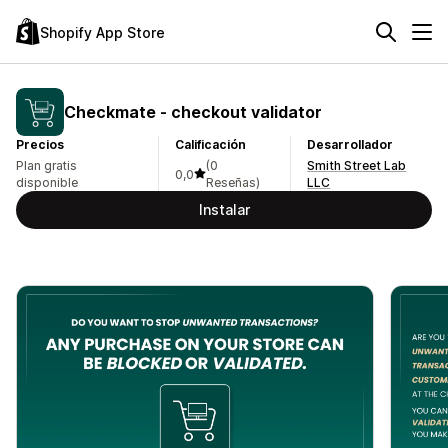
Shopify App Store
Checkmate ‑ checkout validator
Precios
Calificación
Desarrollador
Plan gratis
(0
Smith Street Lab
0,0
disponible
Reseñas)
LLC
Instalar