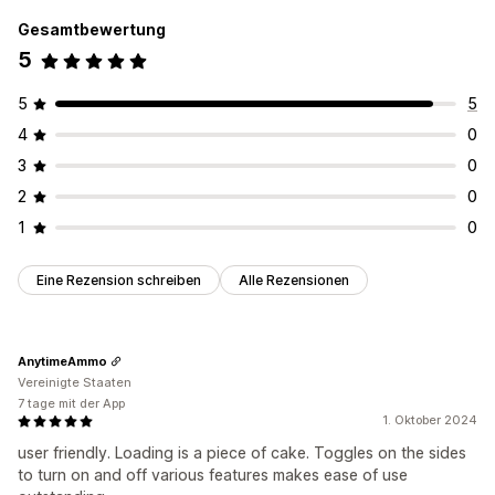
Gesamtbewertung
5
5
5
4
0
3
0
2
0
1
0
Eine Rezension schreiben
Alle Rezensionen
AnytimeAmmo
Vereinigte Staaten
7 tage mit der App
1. Oktober 2024
user friendly. Loading is a piece of cake. Toggles on the sides
to turn on and off various features makes ease of use