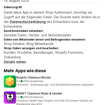
19. August 2024
Datenzugriff
Damit diese App in deinem Shop funktioniert, benötigt sie
Zugriff auf die folgenden Daten. Die Gründe dafür findest du in
der
Datenschutzerklärung
des Entwicklers bzw. der
Entwicklerin.
Kund:innendaten einsehen:
Sensible Daten, Geräte- und Aktivitätsdaten
Daten von Mitarbeiter:innen und Beitragenden einsehen:
Shop-Inhaber, Blog-Mitwirkende
Shop-Daten anzeigen und bearbeiten:
Kunden, Produkte, Bestellungen, Shopify Functions,
Onlineshop
Details sehen
Mehr Apps wie diese
Shopify Checkout Blocks
von 5 Sternen
4,3
(180)
•
Kostenlos
180 Rezensionen insgesamt
Checkout-, Danksagungs- und Bestellstatusseiten anpassen
SMART Checkout Rules & Upsells
von 5 Sternen
5,0
(592)
•
Kostenlos
592 Rezensionen insgesamt
Checkout-Upsell-App, Regeln und Post-Purchase-Upsells zur
Steigerung des AOV