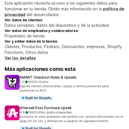
Esta aplicación necesita acceso a los siguientes datos para
funcionar en tu tienda. Obtén más información en la
política de
privacidad
del desarrollador.
Ver datos de clientes:
Datos sensibles, datos del dispositivo y de la actividad
Ver datos de empleados y colaboradores:
Propietario de tienda
Ver y editar datos de la tienda:
Clientes, Productos, Pedidos, Descuentos, empresas, Shopify
Functions, Otros datos
Ver los detalles
Más aplicaciones como esta
SMART Checkout Rules & Upsells
de 5 estrellas
5.0
(600)
•
Gratis
600 reseñas en total
App de ventas adicionales, reglas y ventas posventa para
aumentar tu AOV
Built for Shopify
Aftersell Post Purchase Upsell
de 5 estrellas
4.8
(885)
•
Plan gratis disponible
885 reseñas en total
Aumenta el valor promedio del pedido con ventas adicionales en el
pago en un clic y ofertas en la página de agradecimiento
Built for Shopify