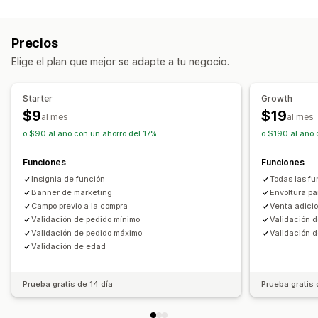
Ofertas y recomendaciones
Regalos gratis
Envoltura de regalo
Precios
Recomendaciones de productos
Elige el plan que mejor se adapte a tu negocio.
Compras conjuntas frecuentes
Descuentos por cantidad
Starter
Growth
$9
$19
al mes
al mes
o $90 al año con un ahorro del 17%
o $190 al año 
Funciones
Funciones
Insignia de función
Todas las fu
Banner de marketing
Envoltura pa
Campo previo a la compra
Venta adici
Validación de pedido mínimo
Validación 
Validación de pedido máximo
Validación 
Validación de edad
Prueba gratis de 14 día
Prueba gratis 