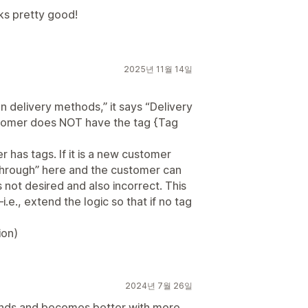
orks pretty good!
2025년 11월 14일
n delivery methods,” it says “Delivery
stomer does NOT have the tag {Tag
 has tags. If it is a new customer
s through” here and the customer can
 not desired and also incorrect. This
., extend the logic so that if no tag
ion)
2024년 7월 26일
xpands and becomes better with more