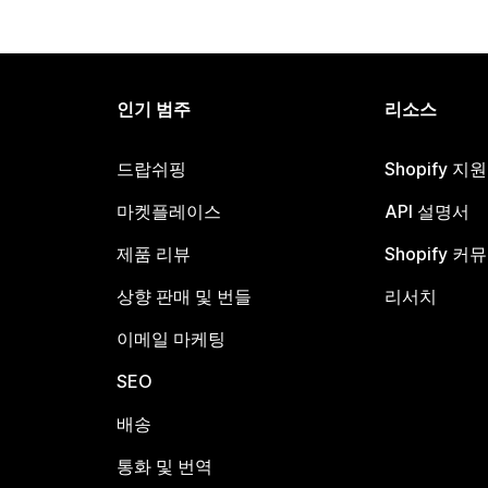
인기 범주
리소스
드랍쉬핑
Shopify 지
마켓플레이스
API 설명서
제품 리뷰
Shopify 커
상향 판매 및 번들
리서치
이메일 마케팅
SEO
배송
통화 및 번역