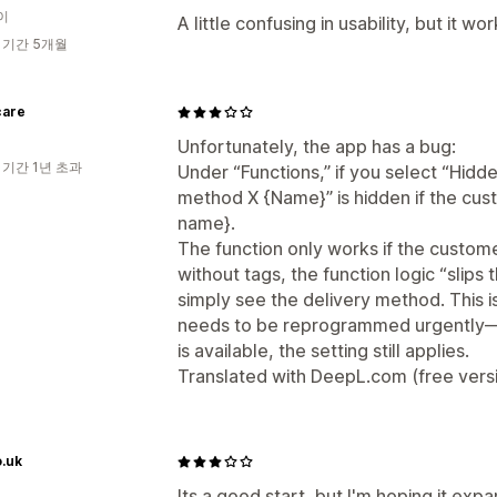
이
A little confusing in usability, but it w
 기간 5개월
are
Unfortunately, the app has a bug:
 기간 1년 초과
Under “Functions,” if you select “Hidde
method X {Name}” is hidden if the cu
name}.
The function only works if the customer
without tags, the function logic “slip
simply see the delivery method. This is
needs to be reprogrammed urgently—i.e
is available, the setting still applies.
Translated with DeepL.com (free vers
o.uk
Its a good start, but I'm hoping it e