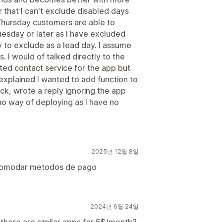
r that I can't exclude disabled days
 Thursday customers are able to
esday or later as I have excluded
 to exclude as a lead day. I assume
s. I would of talked directly to the
ted contact service for the app but
explained I wanted to add function to
k, wrote a reply ignoring the app
no way of deploying as I have no
2025년 12월 8일
acomodar metodos de pago
2024년 6월 24일