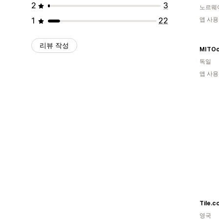
2
3
노르웨
1
22
앱 사용
리뷰 작성
MITOc
독일
앱 사용
Tile.c
영국