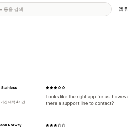
앱 
i Stainless
Looks like the right app for us, however
 기간 대략 4시간
there a support line to contact?
ann Norway