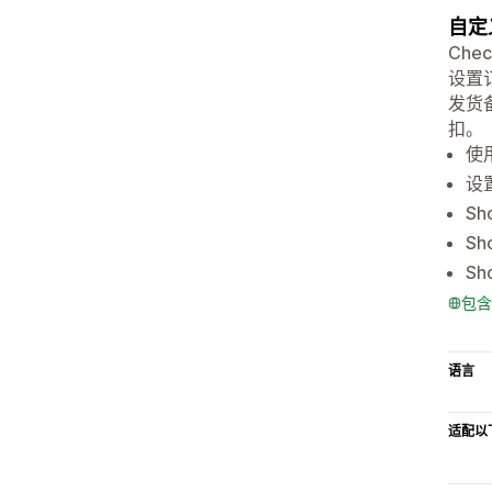
自定
Ch
设置
发货
扣。
使
设
Sh
S
S
包含
语言
适配以