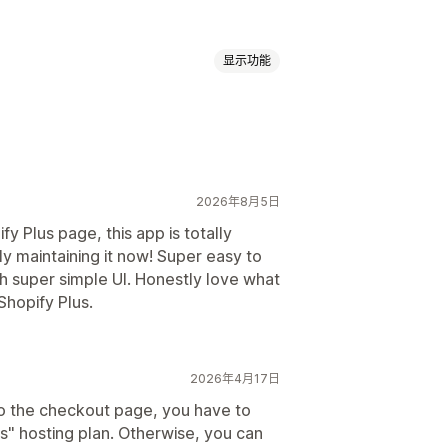
显示功能
运费
结账折扣
自定义折扣
2026年8月5日
触发器和规则
fy Plus page, this app is totally
lly maintaining it now! Super easy to
super simple UI. Honestly love what
 Shopify Plus.
2026年4月17日
o the checkout page, you have to
s" hosting plan. Otherwise, you can