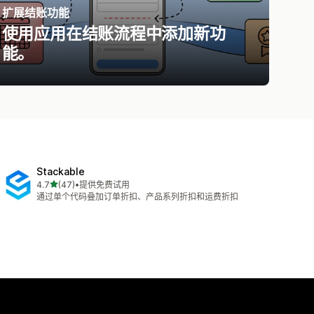
扩展结账功能
使用应用在结账流程中添加新功
能。
Stackable
星（满分 5 星）
4.7
(47)
•
提供免费试用
总共 47 条评论
通过单个代码叠加订单折扣、产品系列折扣和运费折扣