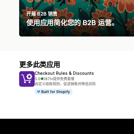
开展 B2B 销售
使用应用简化您的 B2B 运营。
更多此类应用
Checkout Rules & Discounts
星（满分 5 星）
5.0
(87)
•
提供免费套餐
总共 87 条评论
自定义结账规则，促进销售并降低风险
Built for Shopify