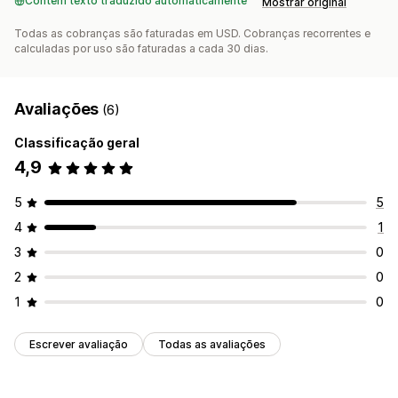
Contém texto traduzido automaticamente
Mostrar original
Todas as cobranças são faturadas em USD. Cobranças recorrentes e
calculadas por uso são faturadas a cada 30 dias.
Avaliações
(6)
Classificação geral
4,9
5
5
4
1
3
0
2
0
1
0
Escrever avaliação
Todas as avaliações