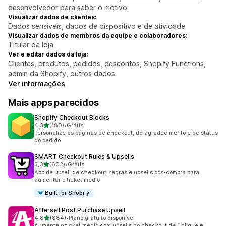
desenvolvedor para saber o motivo.
Visualizar dados de clientes:
Dados sensíveis, dados de dispositivo e de atividade
Visualizar dados de membros da equipe e colaboradores:
Titular da loja
Ver e editar dados da loja:
Clientes, produtos, pedidos, descontos, Shopify Functions,
admin da Shopify, outros dados
Ver informações
Mais apps parecidos
Shopify Checkout Blocks
de 5 estrelas
4,3
(180)
•
Grátis
180 avaliações ao todo
Personalize as páginas de checkout, de agradecimento e de status
do pedido
SMART Checkout Rules & Upsells
de 5 estrelas
5,0
(602)
•
Grátis
602 avaliações ao todo
App de upsell de checkout, regras e upsells pós-compra para
aumentar o ticket médio
Built for Shopify
Aftersell Post Purchase Upsell
de 5 estrelas
4,8
(884)
•
Plano gratuito disponível
884 avaliações ao todo
Aumente o ticket médio com upsells no checkout de 1 clique e