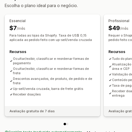
Escolha o plano ideal para o negócio.
Essencial
Profissional
$7
$49
/mês
/mês
Para todas as lojas da Shopify. Taxa de US$ 0,15
Requer o Shopi
aplicada ao pedido feito com up-sell/venda cruzada
pedido feito c
Recursos
Recursos
Ocultar/exibir, classificar e reordenar formas de
Tudo do pla
pagamento
Atualização
Ocultar/exibir, classificar e reordenar formas de
área e CEP
frete
Validação de
Descontos avançados, de produto, de pedido e de
Conteúdo pe
frete
Taxa de pag
Up-sell/venda cruzada, barra de frete grátis
Receber doa
Receber doações
entrega
Avaliação gratuita de 7 dias
Avaliação grat