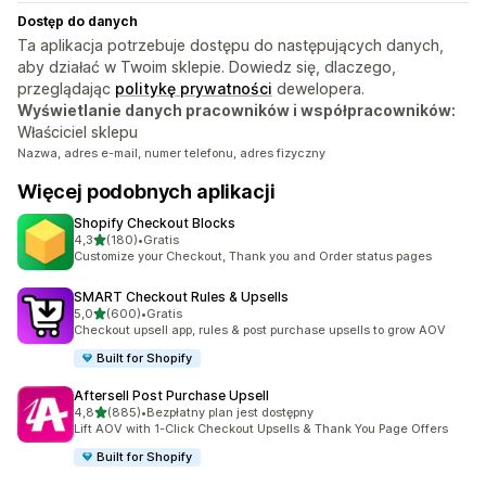
Dostęp do danych
Ta aplikacja potrzebuje dostępu do następujących danych,
aby działać w Twoim sklepie. Dowiedz się, dlaczego,
przeglądając
politykę prywatności
dewelopera.
Wyświetlanie danych pracowników i współpracowników:
Właściciel sklepu
Nazwa, adres e-mail, numer telefonu, adres fizyczny
Więcej podobnych aplikacji
Shopify Checkout Blocks
na 5 gwiazdek
4,3
(180)
•
Gratis
Łączna liczba recenzji: 180
Customize your Checkout, Thank you and Order status pages
SMART Checkout Rules & Upsells
na 5 gwiazdek
5,0
(600)
•
Gratis
Łączna liczba recenzji: 600
Checkout upsell app, rules & post purchase upsells to grow AOV
Built for Shopify
Aftersell Post Purchase Upsell
na 5 gwiazdek
4,8
(885)
•
Bezpłatny plan jest dostępny
Łączna liczba recenzji: 885
Lift AOV with 1-Click Checkout Upsells & Thank You Page Offers
Built for Shopify