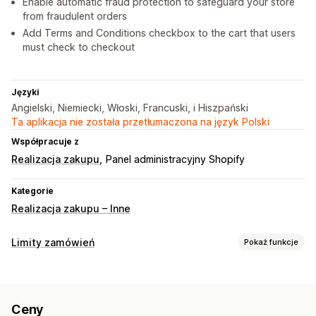
Enable automatic fraud protection to safeguard your store
from fraudulent orders
Add Terms and Conditions checkbox to the cart that users
must check to checkout
Języki
Angielski, Niemiecki, Włoski, Francuski, i Hiszpański
Ta aplikacja nie została przetłumaczona na język Polski
Współpracuje z
Realizacja zakupu
Panel administracyjny Shopify
Kategorie
Realizacja zakupu – Inne
Limity zamówień
Pokaż funkcje
Reguły limitów
Limity dla koszyka
Ilość maksymalna
Ilość minimalna
Ceny
Limity według ceny
Limity według zniżki