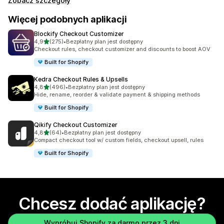
Zobacz szczegóły
Więcej podobnych aplikacji
Blockify Checkout Customizer
na 5 gwiazdek
4,9
(275)
•
Bezpłatny plan jest dostępny
Łączna liczba recenzji: 275
Checkout rules, checkout customizer and discounts to boost AOV
Built for Shopify
Kedra Checkout Rules & Upsells
na 5 gwiazdek
4,8
(496)
•
Bezpłatny plan jest dostępny
Łączna liczba recenzji: 496
Hide, rename, reorder & validate payment & shipping methods
Built for Shopify
Qikify Checkout Customizer
na 5 gwiazdek
4,8
(64)
•
Bezpłatny plan jest dostępny
Łączna liczba recenzji: 64
Compact checkout tool w/ custom fields, checkout upsell, rules
Built for Shopify
Chcesz dodać aplikację?
Wypróbuj Shopify za darmo przez 3 dni