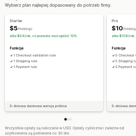
Wybierz plan najlepiej dopasowany do potrzeb firmy.
Limity dla konkretnych produktów
Variant-specific
Zawężenie do kolekcji
Tagi klientów
Geolokalizacja
Starter
Pro
Metody płatności
Metody wysyłki
$5
$10
/miesiąc
/miesią
albo $54/rok, co pozwala oszczędzić 10%
albo $108/rok,
Funkcje
Funkcje
1 Checkout validation rule
5 Checkout v
1 Shipping rule
5 Shipping r
1 Payment rule
5 Payment r
5-dniowa darmowa wersja próbna
5-dniowa dar
Wszystkie opłaty są naliczane w USD. Opłaty cykliczne i zależne od
użytkowania są pobierane co 30 dni.