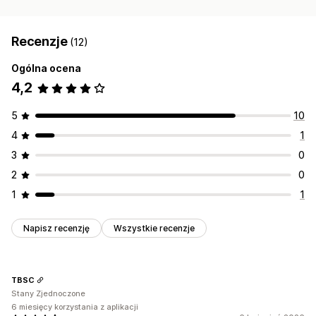
Recenzje
(12)
Ogólna ocena
4,2
5
10
4
1
3
0
2
0
1
1
Napisz recenzję
Wszystkie recenzje
TBSC
Stany Zjednoczone
6 miesięcy korzystania z aplikacji