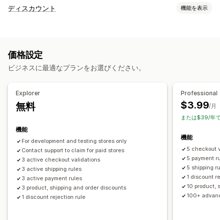
ディスカウント
機能を表示
ディスカウントの種類
クーポンコード
固定価格設定
割引率によるディスカウント
価格設定
一括割引
無料配送
配送料
チェックアウトディスカウント
ビジネスに最適なプランをお選びください。
リワード
期間限定オファー
動的価格設定
カスタムディスカウント
Explorer
Professional
ディスカウント管理
$3.99
無料
/月
編集ツール
テンプレート
一括編集
カスタムコード
または$39/年
ローカライズ
キャンペーン
トリガーとルール
ターゲティング
機能
機能
ジオロケーション
セグメンテーション
For development and testing stores only
5 checkout v
Contact support to claim for paid stores
5 payment r
3 active checkout validations
5 shipping r
3 active shipping rules
1 discount r
3 active payment rules
10 product, 
3 product, shipping and order discounts
100+ advanc
1 discount rejection rule