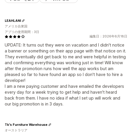
LEAHLANI
アメリカ合衆国
アプリの使用期間：3日
編集日：2026年6月18日
UPDATE: It turns out they were on vacation and I didn't notice
a banner or something on their app page with that notice on it.
They eventually did get back to me and were helpful in testing
and confirming everything was working just in time! Will know
after the promotion runs how well the app works but am
pleased so far to have found an app so I don't have to hire a
developer!
I am a new paying customer and have emailed the developers
every day for a week trying to get help and haven't heard
back from them. I have no idea if what I set up will work and
our big promotion is in 3 days.
Tk's Furniture Warehouse
オーストラリア