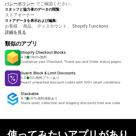
バシーポリシー
でご確認ください。
スタッフと協力者のデータの閲覧:
ストアオーナー
ストアデータを表示および編集:
お客様、 商品、 ディスカウント、 Shopify Functions
詳細を見る
類似のアプリ
Shopify Checkout Blocks
5つ星中
4.3
(180)
•
無料
合計レビュー数：180件
Customize your Checkout, Thank you and Order status pages
Guard: Block & Limit Discounts
5つ星中
5.0
(5)
•
無料プランあり
合計レビュー数：5件
Reject unwanted discount codes with 100+ smart conditions
Stackable
5つ星中
4.7
(47)
•
無料体験あり
合計レビュー数：47件
Stack order, collection and shipping discounts from one code
使ってみたいアプリがあり