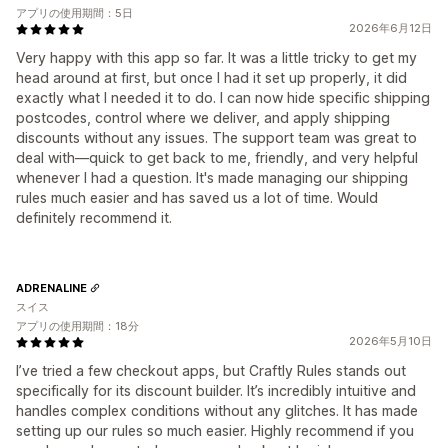
アプリの使用期間：5日
2026年6月12日
Very happy with this app so far. It was a little tricky to get my
head around at first, but once I had it set up properly, it did
exactly what I needed it to do. I can now hide specific shipping
postcodes, control where we deliver, and apply shipping
discounts without any issues. The support team was great to
deal with—quick to get back to me, friendly, and very helpful
whenever I had a question. It's made managing our shipping
rules much easier and has saved us a lot of time. Would
definitely recommend it.
ADRENALINE
スイス
アプリの使用期間：18分
2026年5月10日
I’ve tried a few checkout apps, but Craftly Rules stands out
specifically for its discount builder. It’s incredibly intuitive and
handles complex conditions without any glitches. It has made
setting up our rules so much easier. Highly recommend if you