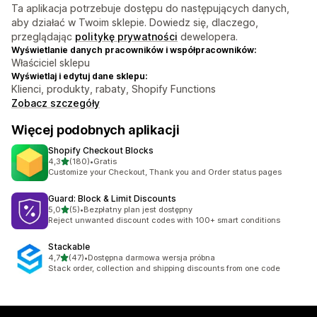
Ta aplikacja potrzebuje dostępu do następujących danych,
aby działać w Twoim sklepie. Dowiedz się, dlaczego,
przeglądając
politykę prywatności
dewelopera.
Wyświetlanie danych pracowników i współpracowników:
Właściciel sklepu
Wyświetlaj i edytuj dane sklepu:
Klienci, produkty, rabaty, Shopify Functions
Zobacz szczegóły
Więcej podobnych aplikacji
Shopify Checkout Blocks
na 5 gwiazdek
4,3
(180)
•
Gratis
Łączna liczba recenzji: 180
Customize your Checkout, Thank you and Order status pages
Guard: Block & Limit Discounts
na 5 gwiazdek
5,0
(5)
•
Bezpłatny plan jest dostępny
Łączna liczba recenzji: 5
Reject unwanted discount codes with 100+ smart conditions
Stackable
na 5 gwiazdek
4,7
(47)
•
Dostępna darmowa wersja próbna
Łączna liczba recenzji: 47
Stack order, collection and shipping discounts from one code