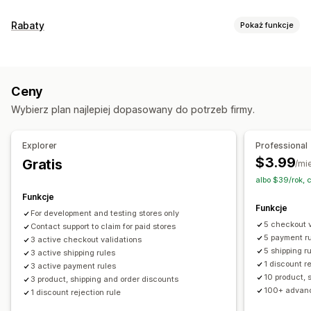
Rabaty
Pokaż funkcje
Rodzaje rabatów
Kody rabatowe
Stałe ceny
Rabaty procentowe
Ceny
Rabaty zbiorcze
Darmowa wysyłka
Stawki wysyłki
Wybierz plan najlepiej dopasowany do potrzeb firmy.
Rabaty przy kasie
Nagrody
Oferty ograniczone czasowo
Ceny dynamiczne
Niestandardowe rabaty
Explorer
Professional
Zarządzanie rabatami
$3.99
Gratis
/mi
Edytor
Wzorce
Edycja zbiorcza
Kod niestandardowy
albo $39/rok, 
Lokalizacja
Kampanie
Wyzwalacze i reguły
Targetowanie
Funkcje
Funkcje
Geolokalizacja
Segmentacja
For development and testing stores only
5 checkout v
Contact support to claim for paid stores
5 payment r
3 active checkout validations
5 shipping r
3 active shipping rules
1 discount r
3 active payment rules
10 product, 
3 product, shipping and order discounts
100+ advanc
1 discount rejection rule