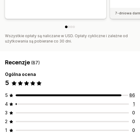
7-dniowa dar
Wszystkie opłaty są naliczane w USD. Opłaty cykliczne i zależne od
użytkowania są pobierane co 30 dni.
Recenzje
(87)
Ogólna ocena
5
5
86
4
1
3
0
2
0
1
0