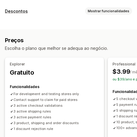
Descontos
Mostrar funcionalidades
Tipos de descontos
Códigos de desconto
Preços fixos
Preços
Descontos em percentagem
Descontos em lote
Escolha o plano que melhor se adequa ao negócio.
Envio gratuito
Taxas de envio
Descontos na finalização da compra
Recompensas
Explorer
Professional
Ofertas por tempo limitado
Preços dinâmicos
$3.99
Gratuito
/ m
Descontos personalizados
ou $39/ano e 
Gestão de descontos
Funcionalidades
Funcionalida
Ferramenta do editor
Modelos
Edição em lote
For development and testing stores only
5 checkout v
Código personalizado
Contact support to claim for paid stores
Localização
Campanhas
5 payment r
3 active checkout validations
Acionadores e regras
Direcionamento
Geolocalização
5 shipping r
3 active shipping rules
Segmentação
1 discount r
3 active payment rules
10 product, 
3 product, shipping and order discounts
100+ advanc
1 discount rejection rule