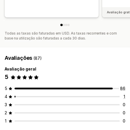
Avaliação grat
Todas as taxas são faturadas em USD. As taxas recorrentes e com
base na utilização são faturadas a cada 30 dias.
Avaliações
(87)
Avaliação geral
5
5
86
4
1
3
0
2
0
1
0