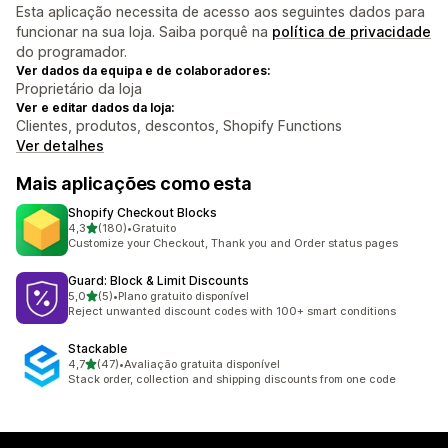
Esta aplicação necessita de acesso aos seguintes dados para
funcionar na sua loja. Saiba porquê na
política de privacidade
do programador.
Ver dados da equipa e de colaboradores:
Proprietário da loja
Ver e editar dados da loja:
Clientes, produtos, descontos, Shopify Functions
Ver detalhes
Mais aplicações como esta
Shopify Checkout Blocks
de 5 estrelas
4,3
(180)
•
Gratuito
180 total de avaliações
Customize your Checkout, Thank you and Order status pages
Guard: Block & Limit Discounts
de 5 estrelas
5,0
(5)
•
Plano gratuito disponível
5 total de avaliações
Reject unwanted discount codes with 100+ smart conditions
Stackable
de 5 estrelas
4,7
(47)
•
Avaliação gratuita disponível
47 total de avaliações
Stack order, collection and shipping discounts from one code