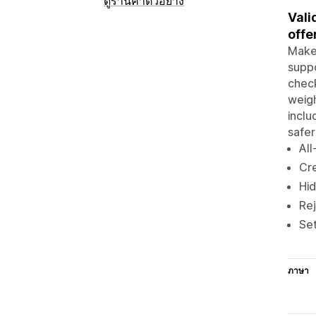
ดูร้านค้าตัวอย่าง
Vali
offe
Make 
suppo
check
weigh
inclu
safe
All
Cre
Hid
Rej
Se
ภาษา