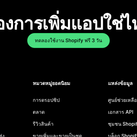
องการเพิ่มแอปใช่
ทดลองใช้งาน Shopify ฟรี 3 วัน
หมวดหมู่ยอดนิยม
แหล่งข้อมูล
การดรอปชิป
ศูนย์ช่วยเหล
ตลาด
เอกสาร API
รีวิวสินค้า
ชุมชน Shopi
ส่ง
ขายเพิ่มและขายเป็นชุด
บล็อก Shopif