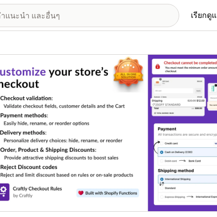
เรียกดู
อรีรูปภาพที่แสดง