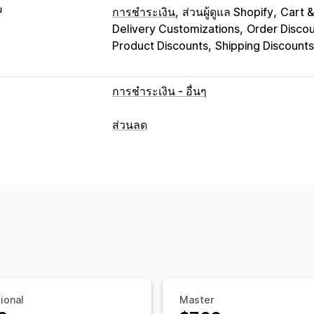
บ
การชำระเงิน
ส่วนผู้ดูแล Shopify
Cart &
Delivery Customizations
Order Disco
Product Discounts
Shipping Discounts
การชำระเงิน - อื่นๆ
ส่วนลด
ประเภทส่วนลด
รหัสส่วนลด
การกำหนดราคาแบบคงที่
เ
การจัดส่งฟรี
อัตราค่าจัดส่ง
เช็คเอาท์ส่
การกำหนดราคาแบบไดนามิก
ส่วนลดที่
การจัดการส่วนลด
เครื่องมือแก้ไข
เทมเพลต
การแก้ไขจำน
การปรับให้เข้ากับท้องถิ่น
แคมเปญ
ทริก
ตำแหน่งทางภูมิศาสตร์
การแบ่งกลุ่ม
ional
Master