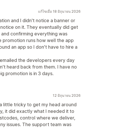
แก้ไขเมื่อ 18 มิถุนายน 2026
tion and I didn't notice a banner or
notice on it. They eventually did get
g and confirming everything was
the promotion runs how well the app
und an app so I don't have to hire a
 emailed the developers every day
en't heard back from them. I have no
big promotion is in 3 days.
12 มิถุนายน 2026
a little tricky to get my head around
ly, it did exactly what I needed it to
ostcodes, control where we deliver,
any issues. The support team was