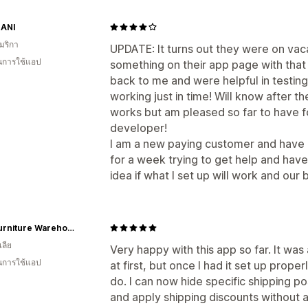
ANI
มริกา
UPDATE: It turns out they were on vaca
ในการใช้แอป
something on their app page with that 
back to me and were helpful in testin
working just in time! Will know after 
works but am pleased so far to have fo
developer!
I am a new paying customer and have
for a week trying to get help and hav
idea if what I set up will work and our 
Tk's Furniture Warehouse
ลีย
Very happy with this app so far. It was 
ในการใช้แอป
at first, but once I had it set up proper
do. I can now hide specific shipping p
and apply shipping discounts without 