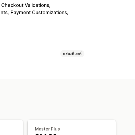
 Checkout Validations
unts
Payment Customizations
แสดงฟีเจอร์
ปอร์เซ็นต์ส่วนลด
ส่วนลดจำนวนมาก
วนลด
รางวัล
ข้อเสนอมีระยะเวลาจำกัด
กำหนดเอง
วนมาก
รหัสที่กำหนดเอง
เกอร์และกฎ
การกำหนดเป้าหมาย
Master Plus