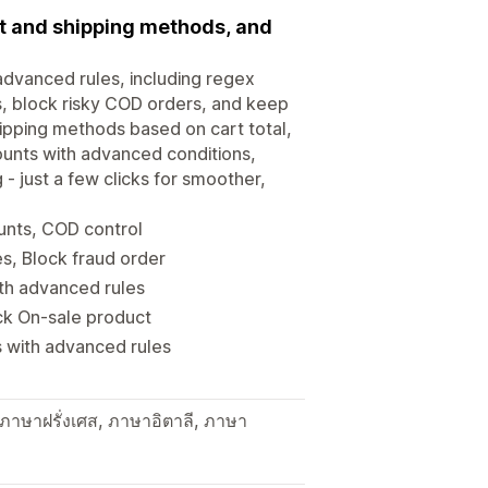
t and shipping methods, and
dvanced rules, including regex
s, block risky COD orders, and keep
ipping methods based on cart total,
counts with advanced conditions,
- just a few clicks for smoother,
unts, COD control
s, Block fraud order
th advanced rules
ock On-sale product
 with advanced rules
าษาฝรั่งเศส, ภาษาอิตาลี, ภาษา