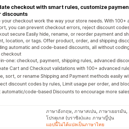
date checkout with smart rules, customize paymen
r discounts
your checkout work the way your store needs. With 100+ a
rt, you can prevent checkout errors, reject discount code
out secure Easily hide, rename, or reorder payment and sh
t, location, or tags. Offer product, order, and shipping dis
ding automatic and code-based discounts, all without coding 
r checkout
-in-one: checkout, payment, shipping rules, advanced disco
ate Cart and Checkout validations with 100+ advanced rule
e, sort, or rename Shipping and Payment methods easily wi
ect discount codes by rules, Limit usage per order, and bl
t automatic/code-based Discounts to encourage more sales
ภาษาอังกฤษ, ภาษาสเปน, ภาษาเยอรมัน, ภ
โปรตุเกส (บราซิล)และ ภาษาญี่ปุ่น
แอปนี้ไม่ได้แปลเป็นภาษาไทย