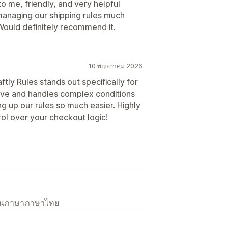
o me, friendly, and very helpful
managing our shipping rules much
 Would definitely recommend it.
10 พฤษภาคม 2026
ftly Rules stands out specifically for
tuitive and handles complex conditions
ng up our rules so much easier. Highly
ol over your checkout logic!
เป็นภาษาภาษาไทย