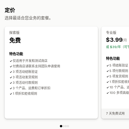
折扣码
固定定价
百分比折扣
批量折扣
免运费
运费
结账折扣
定价
奖励
限时优惠
动态定价
自定义折扣
选择最适合您业务的套餐。
运费折扣
编辑器工具
模板
批量编辑
自定义代码
本地化
宣传活动
探索版
专业版
触发器和规则
定向
地理位置
细分
$3.99
免费
/月
或 $39/年（可
特色功能
特色功能
仅适用于开发和测试商店
5 项结账验证
付费商店请联系支持团队申请使用
5 项付款规则
3 项活动结账验证
5 项发货规则
3 项活动发货规则
1 项折扣拒收
3 项活动付款规则
10 个产品
3 个产品、运费和订单折扣
100 多项高
1 项折扣拒收规则
7 天免费试用