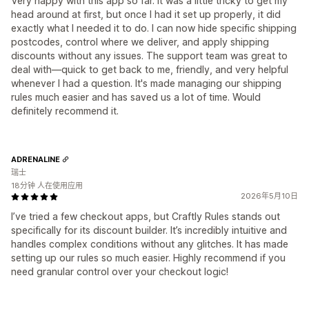
Very happy with this app so far. It was a little tricky to get my
head around at first, but once I had it set up properly, it did
exactly what I needed it to do. I can now hide specific shipping
postcodes, control where we deliver, and apply shipping
discounts without any issues. The support team was great to
deal with—quick to get back to me, friendly, and very helpful
whenever I had a question. It's made managing our shipping
rules much easier and has saved us a lot of time. Would
definitely recommend it.
ADRENALINE
瑞士
18分钟 人在使用应用
2026年5月10日
I’ve tried a few checkout apps, but Craftly Rules stands out
specifically for its discount builder. It’s incredibly intuitive and
handles complex conditions without any glitches. It has made
setting up our rules so much easier. Highly recommend if you
need granular control over your checkout logic!