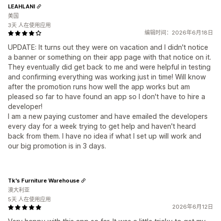
LEAHLANI
美国
3天 人在使用应用
编辑时间：2026年6月18日
UPDATE: It turns out they were on vacation and I didn't notice
a banner or something on their app page with that notice on it.
They eventually did get back to me and were helpful in testing
and confirming everything was working just in time! Will know
after the promotion runs how well the app works but am
pleased so far to have found an app so I don't have to hire a
developer!
I am a new paying customer and have emailed the developers
every day for a week trying to get help and haven't heard
back from them. I have no idea if what I set up will work and
our big promotion is in 3 days.
Tk's Furniture Warehouse
澳大利亚
5天 人在使用应用
2026年6月12日