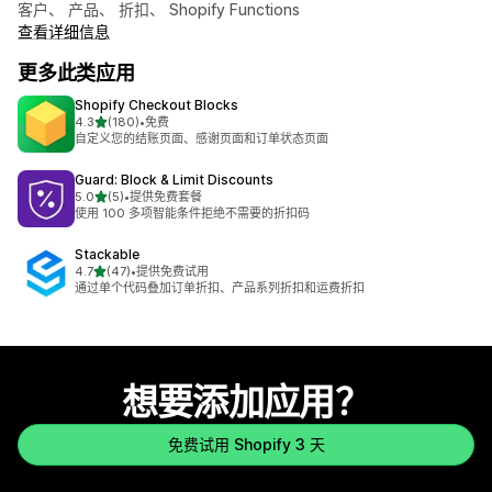
客户、 产品、 折扣、 Shopify Functions
查看详细信息
更多此类应用
Shopify Checkout Blocks
星（满分 5 星）
4.3
(180)
•
免费
总共 180 条评论
自定义您的结账页面、感谢页面和订单状态页面
Guard: Block & Limit Discounts
星（满分 5 星）
5.0
(5)
•
提供免费套餐
总共 5 条评论
使用 100 多项智能条件拒绝不需要的折扣码
Stackable
星（满分 5 星）
4.7
(47)
•
提供免费试用
总共 47 条评论
通过单个代码叠加订单折扣、产品系列折扣和运费折扣
想要添加应用？
免费试用 Shopify 3 天