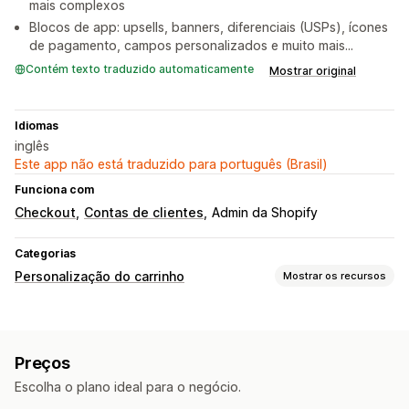
mais complexos
Blocos de app: upsells, banners, diferenciais (USPs), ícones
de pagamento, campos personalizados e muito mais...
Contém texto traduzido automaticamente
Mostrar original
Idiomas
inglês
Este app não está traduzido para português (Brasil)
Funciona com
Checkout
Contas de clientes
Admin da Shopify
Categorias
Personalização do carrinho
Mostrar os recursos
Exibição do carrinho
Regras personalizadas
Promoções
Preços
Caixa de seleção de termos
Escolha o plano ideal para o negócio.
Upsell