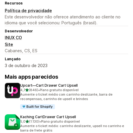
Recursos
Política de privacidade
Este desenvolvedor não oferece atendimento ao cliente no
idioma que você selecionou: Português (brasil).
Desenvolvedor
INUX CO
Site
Cabanes, CS, ES
Lançado
3 de outubro de 2023
Mais apps parecidos
Upcart—Cart Drawer Cart Upsell
de 5 estrelas
4,7
(846)
•
Plano gratuito disponível
846 avaliações ao todo
Aumente o ticket médio com carrinho deslizante, barra de
recompensas, carrinho de upsell e brindes
Built for Shopify
Kaching CartDrawer Cart Upsell
de 5 estrelas
5,0
(1.130)
•
Plano gratuito disponível
1130 avaliações ao todo
Aumente o ticket médio: carrinho deslizante, upsell no carrinho e
barra de frete grátis