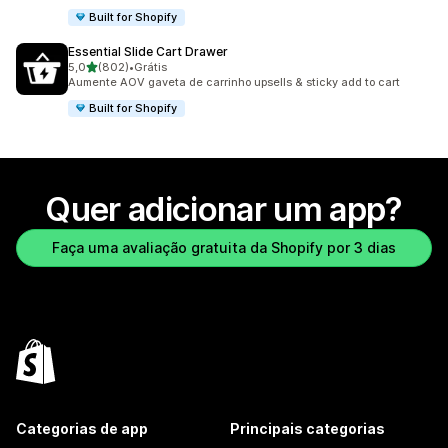
Built for Shopify
Essential Slide Cart Drawer
de 5 estrelas
5,0
(802)
•
Grátis
802 avaliações ao todo
Aumente AOV gaveta de carrinho upsells & sticky add to cart
Built for Shopify
Quer adicionar um app?
Faça uma avaliação gratuita da Shopify por 3 dias
Categorias de app
Principais categorias