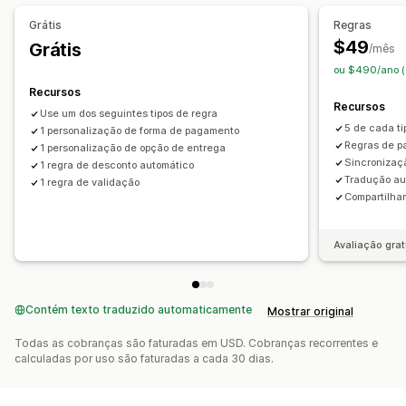
Recomendações de produtos
Grátis
Regras
Compre mais, economize mais
Frete grátis
Barra de frete
$49
Grátis
/mês
Brindes
Descontos em massa
ou $490/ano (
Recursos
Personalização de checkout
Recursos
Use um dos seguintes tipos de regra
Observações personalizadas
Descontos automáticos
5 de cada ti
1 personalização de forma de pagamento
Upsell com um clique
Regras da forma de frete
Regras de p
1 personalização de opção de entrega
Sincronizaç
Regras da forma de pagamento
1 regra de desconto automático
Ocultar checkout rápido
Tradução au
1 regra de validação
Em vários idiomas
Compartilham
Avaliação grat
Contém texto traduzido automaticamente
Mostrar original
Todas as cobranças são faturadas em USD. Cobranças recorrentes e
calculadas por uso são faturadas a cada 30 dias.