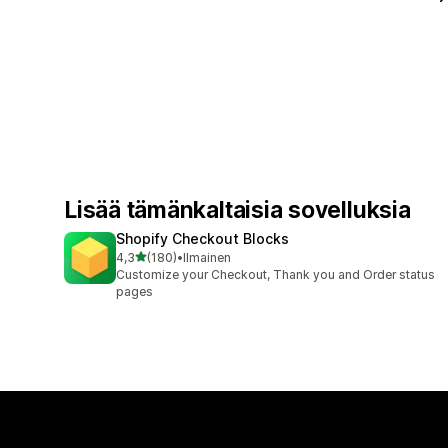
Lisää tämänkaltaisia sovelluksia
Shopify Checkout Blocks
/ 5 tähteä
4,3
(180)
•
Ilmainen
180 arvostelua yhteensä
Customize your Checkout, Thank you and Order status
pages