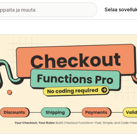
Selaa sovellu
elykuvagalleria