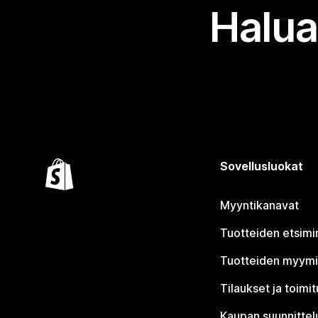
Halua
Sovellusluokat
Myyntikanavat
Tuotteiden etsimi
Tuotteiden myym
Tilaukset ja toimi
Kaupan suunnittel