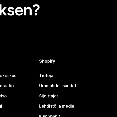
uksen?
Shopify
jekeskus
Tietoja
ntaatio
Uramahdollisuudet
eisö
Sijoittajat
i
Lehdistö ja media
Kumppanit