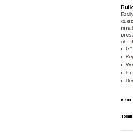
Buil
Easil
custo
minut
prese
chec
Gen
Rep
Wor
Fas
Ded
Kielet
Toimii