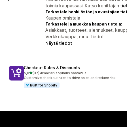
toimia kaupassasi. Katso kehittäjän
tie
Tarkastele henkilöstön ja avustajien tiet
Kaupan omistaja
Tarkastele ja muokkaa kaupan tietoja:
Asiakkaat, tuotteet, alennukset, kaupp
Verkkokauppa, muut tiedot
Näytä tiedot
Checkout Rules & Discounts
/ 5 tähteä
5,0
(87)
•
Ilmainen sopimus saatavilla
87 arvostelua yhteensä
Customize checkout rules to drive sales and reduce risk
Built for Shopify