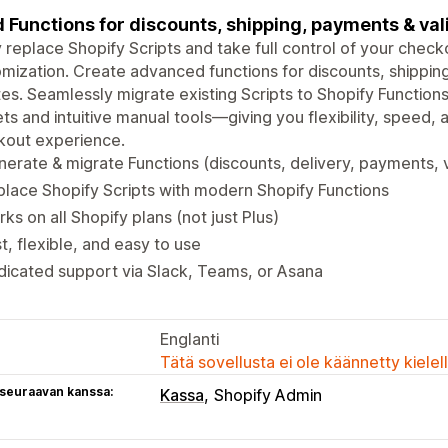
d Functions for discounts, shipping, payments & va
y replace Shopify Scripts and take full control of your che
mization. Create advanced functions for discounts, shipping
es. Seamlessly migrate existing Scripts to Shopify Function
ts and intuitive manual tools—giving you flexibility, speed,
kout experience.
erate & migrate Functions (discounts, delivery, payments, v
lace Shopify Scripts with modern Shopify Functions
ks on all Shopify plans (not just Plus)
t, flexible, and easy to use
icated support via Slack, Teams, or Asana
Englanti
Tätä sovellusta ei ole käännetty kiele
 seuraavan kanssa:
Kassa
Shopify Admin