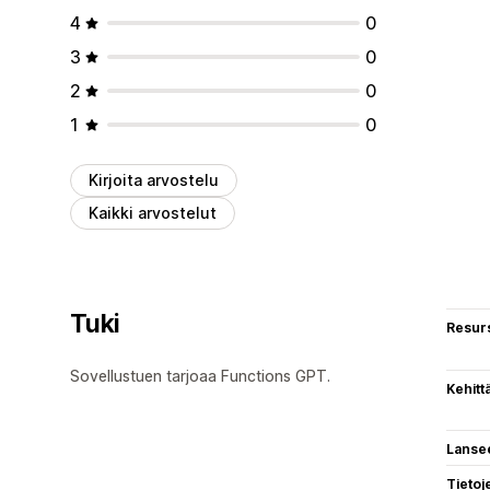
4
0
3
0
2
0
1
0
Kirjoita arvostelu
Kaikki arvostelut
Tuki
Resurs
Sovellustuen tarjoaa Functions GPT.
Kehitt
Lanse
Tietoj