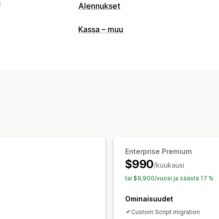
t
Alennukset
Alennustyypit
Kassa – muu
Kiinteä hinnoittelu
Porrastettu hinnoit
Kiinteät alennukset
Prosenttialennuk
Toimitushinnat
Kassa-alennukset
Raj
Lisämyyntialennukset
Dynaaminen hin
Alennusten hallinnointi
Mukautettu koodi
Kampanjat
Käynni
Kohdentaminen
Geopaikannus
Tunni
Enterprise Premium
$990
/kuukausi
tai $9,900/vuosi ja säästä 17 %
Ominaisuudet
Custom Script migration