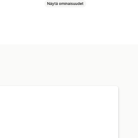
Näytä ominaisuudet
telu
Volyymialennukset
set
Ilmainen toimitus
oitetun ajan tarjoukset
noittelu
Mukautetut alennukset
stimet ja säännöt
Automaatiot
steet