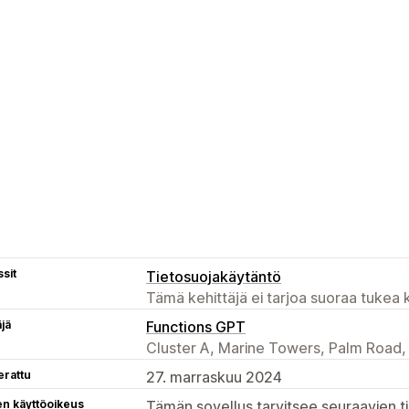
sit
Tietosuojakäytäntö
Tämä kehittäjä ei tarjoa suoraa tukea k
äjä
Functions GPT
Cluster A, Marine Towers, Palm Road,
erattu
27. marraskuu 2024
en käyttöoikeus
Tämän sovellus tarvitsee seuraavien ti