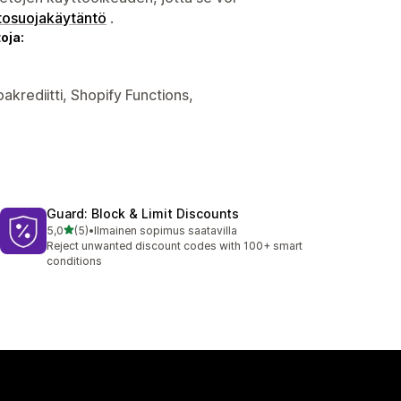
tosuojakäytäntö
.
oja:
akrediitti, Shopify Functions,
Guard: Block & Limit Discounts
/ 5 tähteä
5,0
(5)
•
Ilmainen sopimus saatavilla
5 arvostelua yhteensä
Reject unwanted discount codes with 100+ smart
conditions