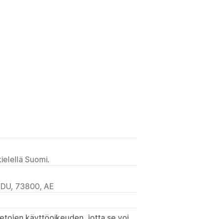
ielellä Suomi.
 DU, 73800, AE
etojen käyttöoikeuden, jotta se voi