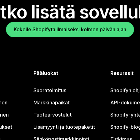
tko lisätä sovell
Kokeile Shopifyta ilmaiseksi kolmen päivän ajan
Pääluokat
Resurssit
Suoratoimitus
Shopifyn oh
nen
Markkinapaikat
API-dokume
inen
Tuotearvostelut
Shopify-yht
tukset
Lisämyynti ja tuotepaketit
Shopify-blog
u
Sähköpostimarkkinointi
Tutkimus