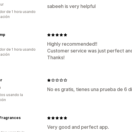
ur
sabeeh is very helpful
dor de 1 hora usando
cación
ump
Highly recommended!!
dor de 1 hora usando
Customer service was just perfect an
cación
Thanks!
r
a
No es gratis, tienes una prueba de 6 
tos usando la
ción
 Fragrances
Very good and perfect app.