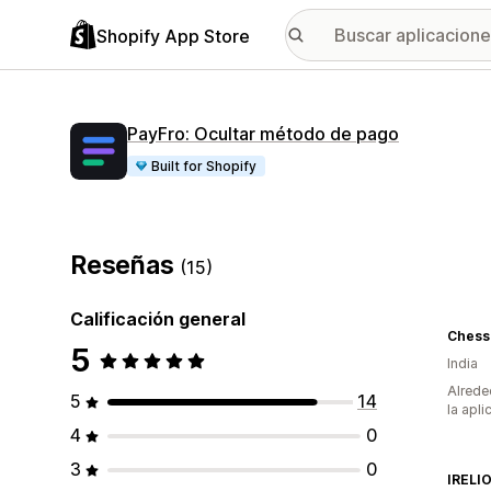
Shopify App Store
PayFro: Ocultar método de pago
Built for Shopify
Reseñas
(15)
Calificación general
Chess
5
India
Alrede
5
14
la apli
4
0
3
0
IRELI