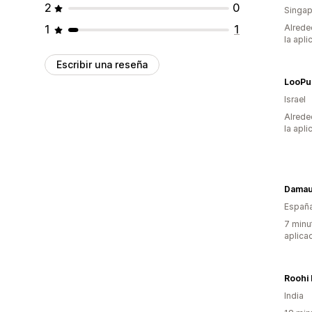
2
0
Singap
1
1
Alrede
la apli
Escribir una reseña
LooP
Israel
Alrede
la apli
Damau
Españ
7 minu
aplica
Roohi
India