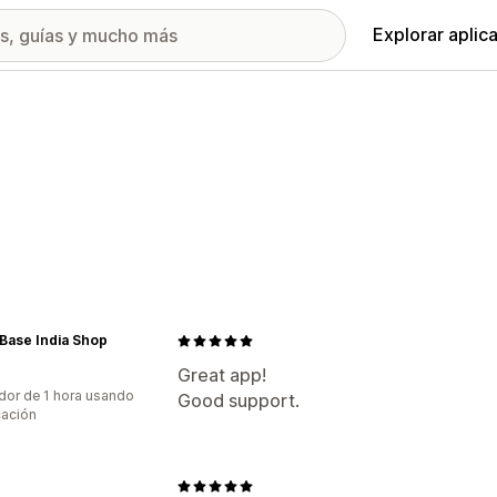
Explorar aplic
Base India Shop
Great app!
dor de 1 hora usando
Good support.
cación
O