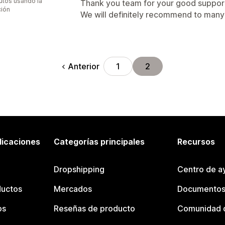
utos usando la
Thank you team for your good suppor
ción
We will definitely recommend to many 
Anterior
1
2
licaciones
Categorías principales
Recursos
Dropshipping
Centro de a
ductos
Mercados
Documentos
os
Reseñas de producto
Comunidad d