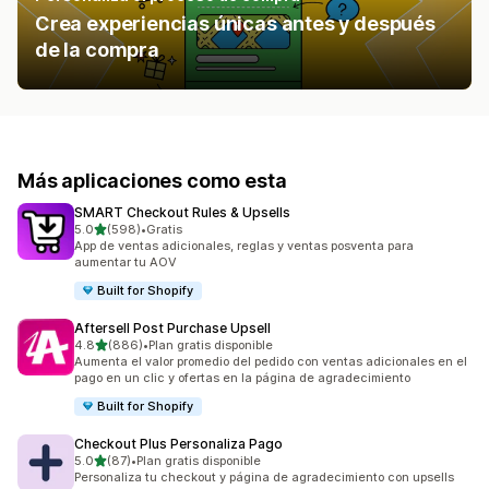
Crea experiencias únicas antes y después
de la compra
Más aplicaciones como esta
SMART Checkout Rules & Upsells
de 5 estrellas
5.0
(598)
•
Gratis
598 reseñas en total
App de ventas adicionales, reglas y ventas posventa para
aumentar tu AOV
Built for Shopify
Aftersell Post Purchase Upsell
de 5 estrellas
4.8
(886)
•
Plan gratis disponible
886 reseñas en total
Aumenta el valor promedio del pedido con ventas adicionales en el
pago en un clic y ofertas en la página de agradecimiento
Built for Shopify
Checkout Plus Personaliza Pago
de 5 estrellas
5.0
(87)
•
Plan gratis disponible
87 reseñas en total
Personaliza tu checkout y página de agradecimiento con upsells