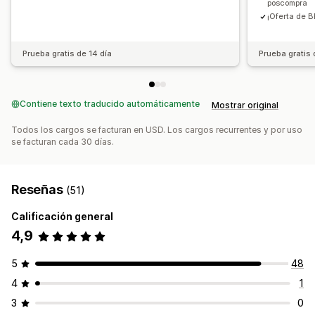
Procesamiento prioritario
poscompra
¡Oferta de B
Informes y estadísticas
Prueba A/B
Tasas de clics
Tasas de conversión
Prueba gratis de 14 día
Prueba gratis 
Rendimiento de recomendaciones
Sugerencias de optimización
Rendimiento del embudo
Contiene texto traducido automáticamente
Mostrar original
Todos los cargos se facturan en USD. Los cargos recurrentes y por uso
se facturan cada 30 días.
Reseñas
(51)
Calificación general
4,9
5
48
4
1
3
0