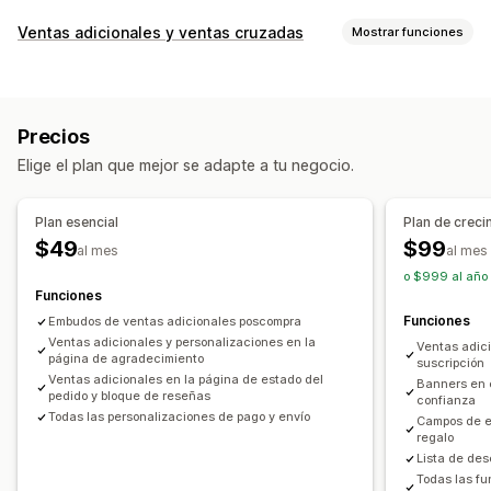
Ventas adicionales y ventas cruzadas
Mostrar funciones
Personalización
Venta adicional en el pago
Barra de progreso
Precios
Venta adicional en la página de agradecimiento
Elige el plan que mejor se adapte a tu negocio.
Complementos con un solo clic
Editor de arrastrar y soltar
Múltiples monedas
Múltiples idiomas
Plan esencial
Plan de creci
Reglas personalizadas
$49
$99
al mes
al mes
Ofertas y recomendaciones
o $999 al año
Garantías
Protección de los envíos
Regalos gratis
Funciones
Funciones
Envoltura de regalo
Embudos de ventas adicionales poscompra
Envío gratis
Ventas adicionales y personalizaciones en la
Ventas adici
Complementos de productos
página de agradecimiento
suscripción
Recomendaciones de productos
Ventas adicionales en la página de estado del
Banners en e
pedido y bloque de reseñas
confianza
Compras conjuntas frecuentes
Descuentos por cantidad
Todas las personalizaciones de pago y envío
Campos de e
Descuentos por volumen
Descuentos por niveles
regalo
Lista de des
Recomendaciones de IA
Mejora de suscripción
Todas las fu