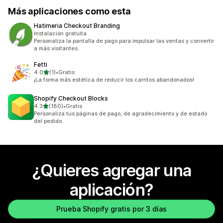
Más aplicaciones como esta
Hatimeria Checkout Branding
Instalación gratuita
Personaliza la pantalla de pago para impulsar las ventas y convertir
a más visitantes.
Fetti
de 5 estrellas
4.0
(1)
•
Gratis
1 reseñas en total
¡La forma más estética de reducir los carritos abandonados!
Shopify Checkout Blocks
de 5 estrellas
4.3
(180)
•
Gratis
180 reseñas en total
Personaliza tus páginas de pago, de agradecimiento y de estado
del pedido
¿Quieres agregar una
aplicación?
Prueba Shopify gratis por 3 días