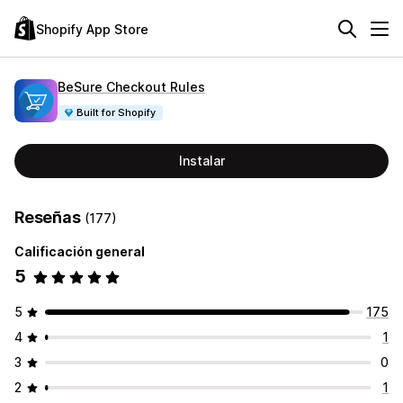
Shopify App Store
BeSure Checkout Rules
Built for Shopify
Instalar
Reseñas
(177)
Calificación general
5
5
175
4
1
3
0
2
1