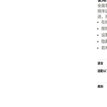
全面
排序
送，
在
按
设
隐
若
语言
适配以
类别