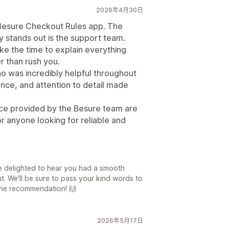
2026年4月30日
 Besure Checkout Rules app. The
ly stands out is the support team.
ke the time to explain everything
er than rush you.
ho was incredibly helpful throughout
ence, and attention to detail made
ice provided by the Besure team are
 anyone looking for reliable and
e delighted to hear you had a smooth
. We'll be sure to pass your kind words to
r the recommendation! 🙌
2026年5月17日