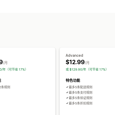
增销
多买多省
免运费
批量折扣
结账自定义
自动折扣
发货方式规则
付款方式规则
Advanced
9
$12.99
/月
/月
90/年（可节省 17%）
或 $129.90/年（可节省 17%）
能
特色功能
2条规则
最多5条配送规则
最多5条支付规则
最多5条验证规则
最多5条折扣规则