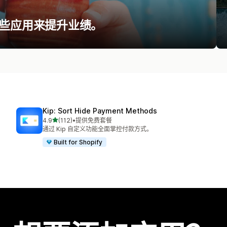
t 使用哪些应用来提升业绩。
Kip: Sort Hide Payment Methods
星（满分 5 星）
4.9
(112)
•
提供免费套餐
总共 112 条评论
通过 Kip 自定义功能全面掌控付款方式。
Built for Shopify