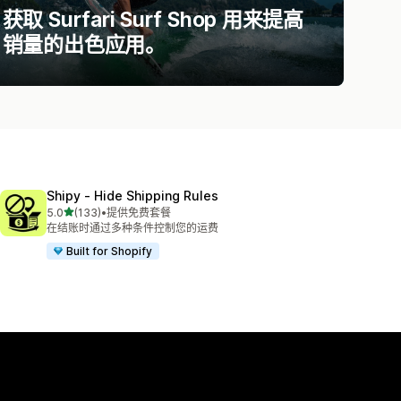
获取 Surfari Surf Shop 用来提高
销量的出色应用。
Shipy ‑ Hide Shipping Rules
星（满分 5 星）
5.0
(133)
•
提供免费套餐
总共 133 条评论
在结账时通过多种条件控制您的运费
Built for Shopify