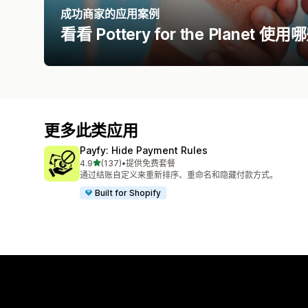
成功商家的应用案例
看看 Pottery for the Plane
更多此类应用
Payfy: Hide Payment Rules
星（满分 5 星）
4.9
(137)
•
提供免费套餐
总共 137 条评论
通过结账自定义来重新排序、重命名和隐藏付款方式。
Built for Shopify