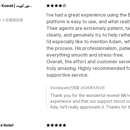
Astore Kuwait | أستور كويت
i’ve had a great experience using the
年 人在使用应用
platform is easy to use, and what real
Their agents are extremely patient, ta
clearly, and genuinely try to help rath
I’d especially like to mention Adam, w
the process. His professionalism, pati
everything smooth and stress-free.
Overall, the effort and customer serv
truly amazing. Highly recommended for
supportive service.
StoreSpark已回复 2026年5月4日
Thank you for the wonderful review! We'r
experience and that our support stood out
Ada, he’ll really appreciate it. Thanks fo
d Relief