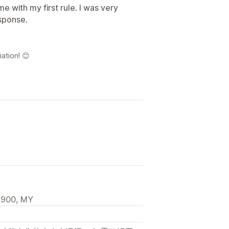
 with my first rule. I was very
esponse.
ation! 😊
1900, MY