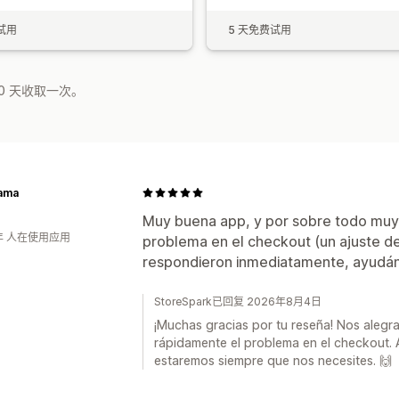
试用
5 天免费试用
0 天收取一次。
Lama
Muy buena app, y por sobre todo muy 
年 人在使用应用
problema en el checkout (un ajuste de
respondieron inmediatamente, ayudá
StoreSpark已回复 2026年8月4日
¡Muchas gracias por tu reseña! Nos alegr
rápidamente el problema en el checkout
estaremos siempre que nos necesites. 🙌