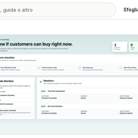
Sfogli
ria immagini in evidenza