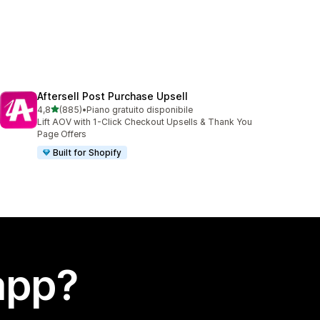
Aftersell Post Purchase Upsell
stelle su 5
4,8
(885)
•
Piano gratuito disponibile
885 recensioni totali
Lift AOV with 1-Click Checkout Upsells & Thank You
Page Offers
Built for Shopify
app?