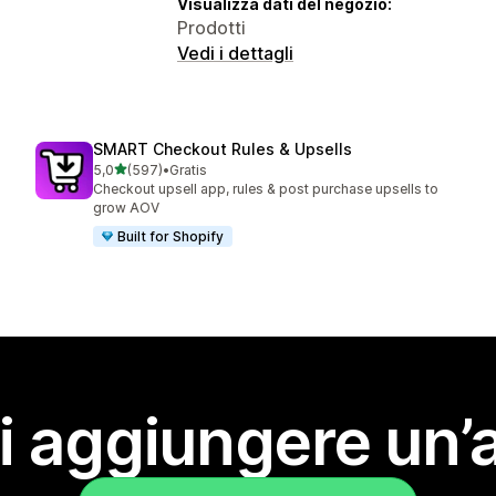
Visualizza dati del negozio:
Prodotti
Vedi i dettagli
SMART Checkout Rules & Upsells
stelle su 5
5,0
(597)
•
Gratis
597 recensioni totali
Checkout upsell app, rules & post purchase upsells to
grow AOV
Built for Shopify
i aggiungere un’