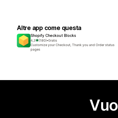
Altre app come questa
Shopify Checkout Blocks
stelle su 5
4,3
(180)
•
Gratis
180 recensioni totali
Customize your Checkout, Thank you and Order status
pages
Vuo