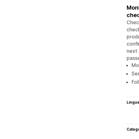
Moni
chec
Check
check
produ
confi
next 
pass
Mo
Sen
Fo
Lingu
Categ