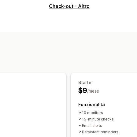
Tipi di notifiche
Check-out - Altro
Avvisi personalizzati
Notifiche allo st
Personalizzazione
Regole per le notifiche
Programmazi
Starter
$9
/mese
Funzionalità
10 monitors
15-minute checks
Email alerts
Persistent reminders