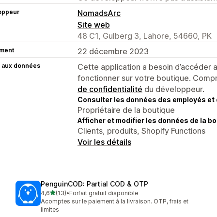
oppeur
NomadsArc
Site web
48 C1, Gulberg 3, Lahore, 54660, PK
ment
22 décembre 2023
 aux données
Cette application a besoin d’accéder
fonctionner sur votre boutique. Compr
de confidentialité
du développeur.
Consulter les données des employés et 
Propriétaire de la boutique
Afficher et modifier les données de la bo
Clients, produits, Shopify Functions
Voir les détails
PenguinCOD: Partial COD & OTP
étoile(s) sur 5
4,6
(13)
•
Forfait gratuit disponible
13 avis au total
Acomptes sur le paiement à la livraison. OTP, frais et
limites