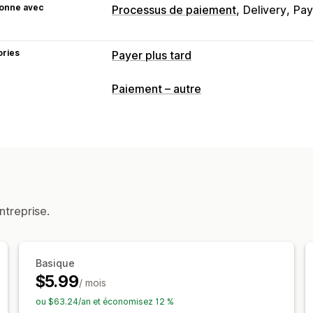
ionne avec
Processus de paiement
Delivery
Pa
ories
Payer plus tard
Gestion des paiements à la livraison
Paiement – autre
Masquer le mode de paiement
Renom
Trier les modes de paiement
ntreprise.
Basique
$5.99
/ mois
ou $63.24/an et économisez 12 %