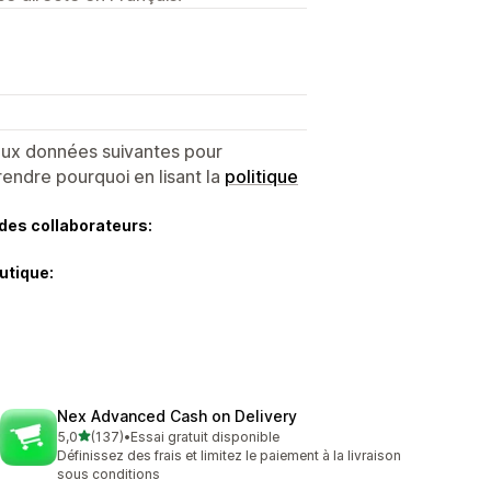
 aux données suivantes pour
endre pourquoi en lisant la
politique
des collaborateurs:
utique:
Nex Advanced Cash on Delivery
étoile(s) sur 5
5,0
(137)
•
Essai gratuit disponible
137 avis au total
Définissez des frais et limitez le paiement à la livraison
sous conditions