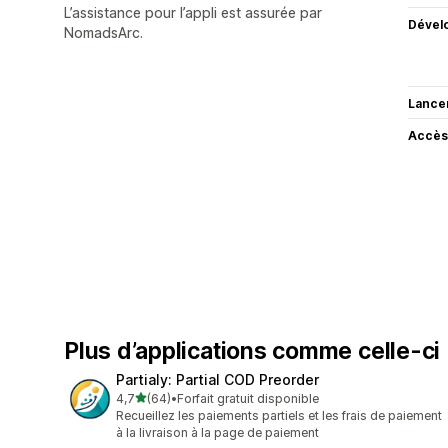
L’assistance pour l’appli est assurée par
Dével
NomadsArc.
Lance
Accès
Plus d’applications comme celle-ci
Partialy: Partial COD Preorder
étoile(s) sur 5
4,7
(64)
•
Forfait gratuit disponible
64 avis au total
Recueillez les paiements partiels et les frais de paiement
à la livraison à la page de paiement