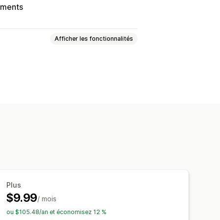
yments
Afficher les fonctionnalités
mer les modes de paiement
Plus
$9.99
/ mois
ou $105.48/an et économisez 12 %