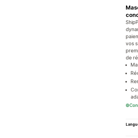
Masq
cond
ShipP
dynam
paiem
vos s
premi
de ré
Mas
Réo
Ren
Con
ada
Con
Langu