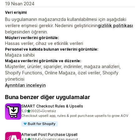
19 Nisan 2024
Veri erişimi
Bu uygulamanın mağazanızda kullanılabilmesi için aşağıdaki
verilere erişmesi gerekir. Nedenini geliştiricinin
gizlilik politikası
belgesinden öğrenin.
Müşteri verilerini görüntüle:
Hassas veriler, cihaz ve etkinlik verileri
Personel ve katkıda bulunan verilerini görüntüle:
Mağaza sahibi
Mağaza verilerini görüntüle ve düzenle:
Müşteriler, ürünler, siparişler, indirimler, mağaza analizleri,
Shopify Functions, Online Mağaza, özel veriler, Shopify
yöneticisi
Ayrıntıları inceleyin
Buna benzer diğer uygulamalar
SMART Checkout Rules & Upsells
5 yıldız üzerinden
5,0
(602)
•
Ücretsiz
toplam 602 değerlendirme
Checkout upsell app, rules & post purchase upsells to grow AOV
Built for Shopify
Aftersell Post Purchase Upsell
5 yıldız üzerinden
4,8
(884)
•
Ücretsiz plan mevcut