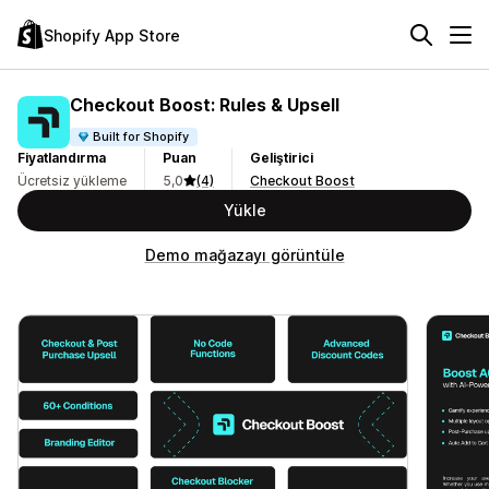
Shopify App Store
Checkout Boost: Rules & Upsell
Built for Shopify
Fiyatlandırma
Puan
Geliştirici
Ücretsiz yükleme
5,0
(4)
Checkout Boost
Yükle
Demo mağazayı görüntüle