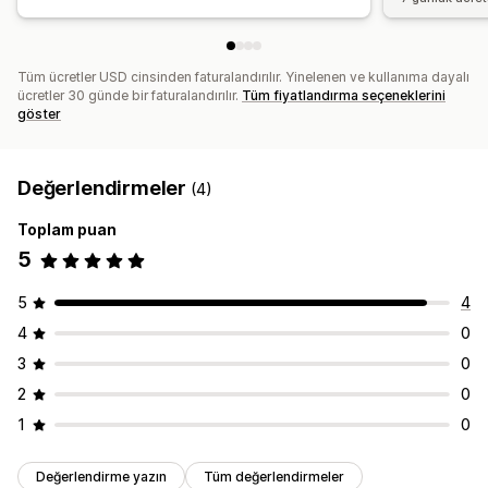
Tüm ücretler USD cinsinden faturalandırılır. Yinelenen ve kullanıma dayalı
ücretler 30 günde bir faturalandırılır.
Tüm fiyatlandırma seçeneklerini
göster
Değerlendirmeler
(4)
Toplam puan
5
5
4
4
0
3
0
2
0
1
0
Değerlendirme yazın
Tüm değerlendirmeler