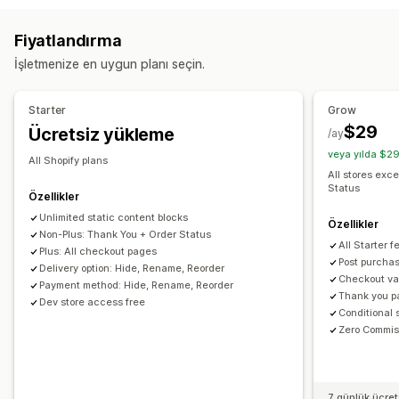
Ödeme sayfasından yukarı satış
Duyuru çubuğu
Fiyatlandırma
İlerleme çubuğu
Teşekkür sayfasından yukarı satış
İşletmenize en uygun planı seçin.
Tek tıklamalı eklentiler
Sürükle ve bırak düzenleyicisi
Özel kurallar
Starter
Grow
Teklifler ve öneriler
$29
Ücretsiz yükleme
/ay
Ücretsiz hediyeler
Ücretsiz kargo
Ürün eklentileri
veya yılda $29
All Shopify plans
Ürün önerileri
Genellikle birlikte satın alınan ürünler
All stores exc
Status
Adet indirimleri
Hacim bazlı indirimler
Kademeli indirimler
Özellikler
Yapay zeka önerileri
Unlimited static content blocks
Özellikler
Non-Plus: Thank You + Order Status
All Starter 
Analizler
Plus: All checkout pages
Post purchas
Delivery option: Hide, Rename, Reorder
Tıklama oranı
Dönüşüm oranları
Huni performansı
Checkout va
Payment method: Hide, Rename, Reorder
Thank you 
Dev store access free
Conditional 
Zero Commiss
7 günlük ücre