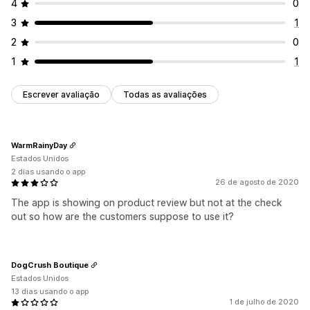
4
0
3
1
2
0
1
1
Escrever avaliação
Todas as avaliações
WarmRainyDay
Estados Unidos
2 dias usando o app
26 de agosto de 2020
The app is showing on product review but not at the check
out so how are the customers suppose to use it?
DogCrush Boutique
Estados Unidos
13 dias usando o app
1 de julho de 2020