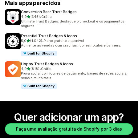
Mais apps parecidos
Conversion Bear Trust Badges
de 5 estrelas
4,9
(345)
•
Grátis
345 avaliações ao todo
Ultimate Trust Badges: destaque o checkout e os pagamentos
seguros
Essential Trust Badges & Icons
de 5 estrelas
5,0
(1.042)
•
Plano gratuito disponível
1042 avaliações ao todo
Aumente as vendas com crachás, ícones, rótulos e banners.
Built for Shopify
Hoppy Trust Badges & Icons
de 5 estrelas
4,9
(818)
•
Grátis
818 avaliações ao todo
Prova social com ícones de pagamento, ícones de redes sociais,
selos e muito mais
Built for Shopify
Quer adicionar um app?
Faça uma avaliação gratuita da Shopify por 3 dias