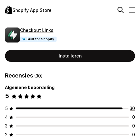
Shopify App Store
Checkout Links
Built for Shopify
Installeren
Recensies
(30)
Algemene beoordeling
5
5
30
4
0
3
0
2
0