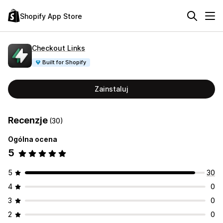
Shopify App Store
Checkout Links
Built for Shopify
Zainstaluj
Recenzje
(30)
Ogólna ocena
5
5
30
4
0
3
0
2
0