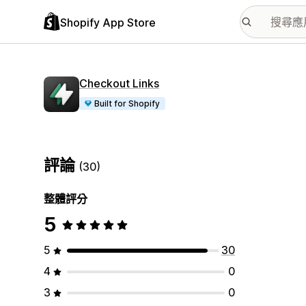
Shopify App Store
Checkout Links
Built for Shopify
評論
(30)
整體評分
5
5
30
4
0
3
0