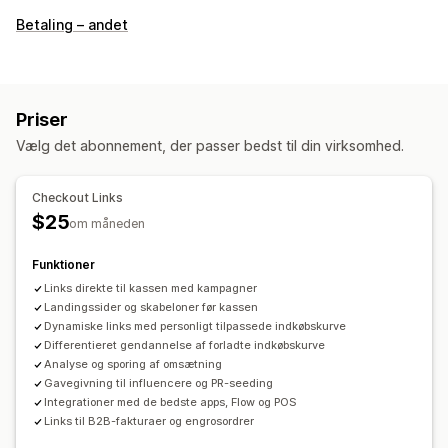
Sidetyper
Betaling – andet
Landingssider
Produktsider
Kollektioner
Ofte stillede spørgsmål
Sider med indkøbskurv
Sider med link i bio
Tilpassede sider
Priser
Administration af sider
Vælg det abonnement, der passer bedst til din virksomhed.
Redigeringsværktøj
Elementer
Skabeloner
Sider med kladder
Globale stile
Tilpasset kode
Checkout Links
Kodestykker
Dynamisk på mobil
Rapportering
Analyser
$25
om måneden
Test
Sporing
Målretning
Funktioner
Links direkte til kassen med kampagner
Landingssider og skabeloner før kassen
Dynamiske links med personligt tilpassede indkøbskurve
Differentieret gendannelse af forladte indkøbskurve
Analyse og sporing af omsætning
Gavegivning til influencere og PR-seeding
Integrationer med de bedste apps, Flow og POS
Links til B2B-fakturaer og engrosordrer