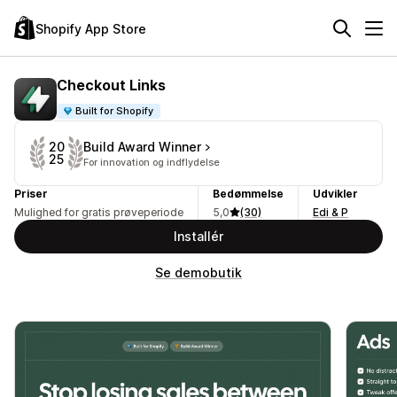
Shopify App Store
Checkout Links
Built for Shopify
Build Award Winner
20
25
For innovation og indflydelse
Priser
Bedømmelse
Udvikler
Mulighed for gratis prøveperiode
5,0
(30)
Edi & P
Installér
Se demobutik