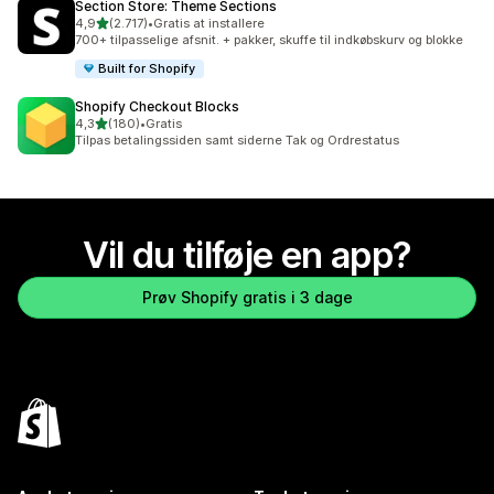
Section Store: Theme Sections
ud af 5 stjerner
4,9
(2.717)
•
Gratis at installere
2717 anmeldelser i alt
700+ tilpasselige afsnit. + pakker, skuffe til indkøbskurv og blokke
Built for Shopify
Shopify Checkout Blocks
ud af 5 stjerner
4,3
(180)
•
Gratis
180 anmeldelser i alt
Tilpas betalingssiden samt siderne Tak og Ordrestatus
Vil du tilføje en app?
Prøv Shopify gratis i 3 dage