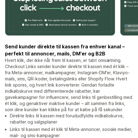
Send kunder direkte til kassen fra enhver kanal –
perfekt til annoncer, mails, DM'er og B2B
Hvert klik, der ikke når frem til kassen, er tabt omsætning.
Checkout Links sender kunder direkte til kassen med ét klik –
fra Meta-annoncer, mailkampagner, Instagram-DM'er, Klaviyo-
mails, sms, QR-koder, betalingslinks eller Shopify Flow. Hvert
link spores, og hvert link konverterer. Gendan forladte
indkøbskurve med differentierede rabatter, kør
gavekampagner for influencere, send links til genbestilling med
ét klik, og genaktiver inaktive kunder – alt sammen fra links,
som dine kunder kan klikke på for at købe på få sekunder.
Direkte links til kassen med forududfyldte indkøbskurve,
rabatter og salgsplaner
Links til kassen med ét klik til Meta-annoncer, sociale medier,
mail- og sms-kampagner