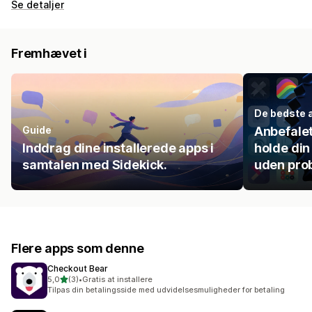
Se detaljer
Fremhævet i
De bedste a
Guide
Anbefalet 
Inddrag dine installerede apps i
holde di
samtalen med Sidekick.
uden pro
Flere apps som denne
Checkout Bear
ud af 5 stjerner
5,0
(3)
•
Gratis at installere
3 anmeldelser i alt
Tilpas din betalingsside med udvidelsesmuligheder for betaling