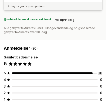
7-dages gratis prøveperiode
Indeholder maskinoversat tekst
Vis oprindelig
Alle gebyrer faktureres i USD. Tilbagevendende og brugsbaserede
gebyrer faktureres hver 30. dag.
Anmeldelser
(30)
Samlet bedømmelse
5
5
30
4
0
3
0
2
0
1
0