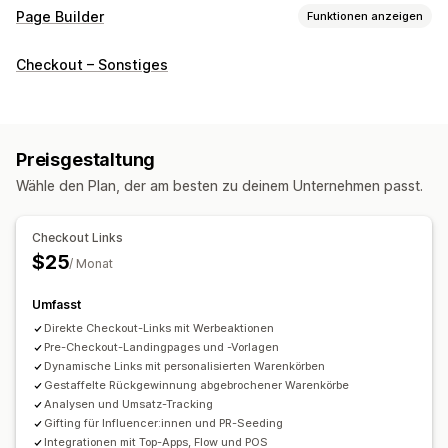
Page Builder
Funktionen anzeigen
Seitentypen
Checkout – Sonstiges
Landing Pages
Produktseiten
Kollektionen
FAQs
Warenkorbseiten
Link auf der Bioseite
Individuelle Seiten
Seiten verwalten
Preisgestaltung
Editor-Tool
Elemente
Vorlagen
Entwurfsseiten
Wähle den Plan, der am besten zu deinem Unternehmen passt.
Globale Stile
Individueller Code
Snippets
Responsivität für Mobilgeräte
Berichterstattung
Analysen
Checkout Links
Tests
Tracking
Targeting
$25
/ Monat
Umfasst
Direkte Checkout-Links mit Werbeaktionen
Pre-Checkout-Landingpages und -Vorlagen
Dynamische Links mit personalisierten Warenkörben
Gestaffelte Rückgewinnung abgebrochener Warenkörbe
Analysen und Umsatz-Tracking
Gifting für Influencer:innen und PR-Seeding
Integrationen mit Top-Apps, Flow und POS