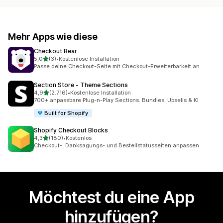
Mehr Apps wie diese
Checkout Bear
von 5 Sternen
5,0
(3)
•
Kostenlose Installation
3 Rezensionen insgesamt
Passe deine Checkout-Seite mit Checkout-Erweiterbarkeit an
Section Store ‑ Theme Sections
von 5 Sternen
4,9
(2.716)
•
Kostenlose Installation
2716 Rezensionen insgesamt
700+ anpassbare Plug-n-Play Sections. Bundles, Upsells & KI
Built for Shopify
Shopify Checkout Blocks
von 5 Sternen
4,3
(180)
•
Kostenlos
180 Rezensionen insgesamt
Checkout-, Danksagungs- und Bestellstatusseiten anpassen
Möchtest du eine App
hinzufügen?