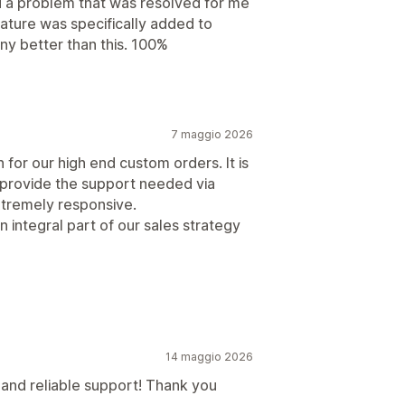
ad a problem that was resolved for me
ature was specifically added to
any better than this. 100%
7 maggio 2026
n for our high end custom orders. It is
 provide the support needed via
extremely responsive.
n integral part of our sales strategy
14 maggio 2026
t and reliable support! Thank you