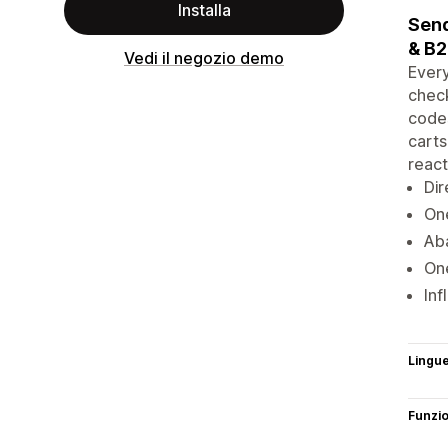
Installa
Send
& B
Vedi il negozio demo
Every
check
codes
carts
react
Dir
One
Aba
One
Inf
Lingu
Funzi