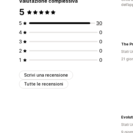
Valutazione complessiva
dell’ap
5
5
30
4
0
3
0
The Pr
2
0
Stati Un
21 gior
1
0
Scrivi una recensione
Tutte le recensioni
Evolut
Stati Un
9 giorn