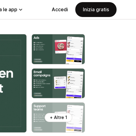
a le app
Accedi
Inizia gratis
+ Altre 1