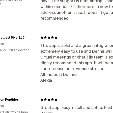
days. The support is outstanding. I h
p
within seconds. Furthermore, a new fe
address another issue. It doesn't get 
recommended.
ettiest Pixel LLC
iti
This app is solid and a great integratio
ni di utilizzo dell’app
extremely easy to use and Dennis will
virtual meetings or chat. His team is 
Highly recommend this app. It will be a
and increase our revenue stream.
All the best Dennis!
Alexia
ion Peptides
iti
Great app! Easy install and setup. Fas
i di utilizzo dell’app