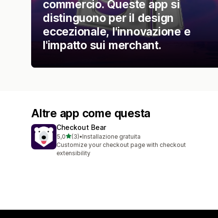
commercio. Queste app si
distinguono per il design
eccezionale, l'innovazione e
l'impatto sui merchant.
Altre app come questa
Checkout Bear
stelle su 5
5,0
(3)
•
Installazione gratuita
3 recensioni totali
Customize your checkout page with checkout
extensibility