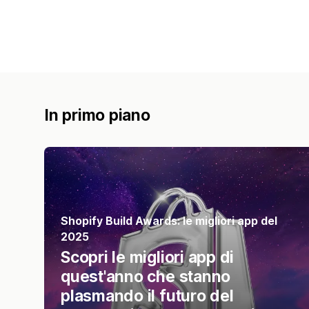
In primo piano
Shopify Build Awards: le migliori app del
2025
Scopri le migliori app di
quest'anno che stanno
plasmando il futuro del