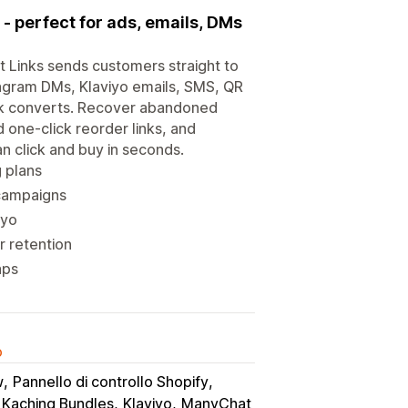
- perfect for ads, emails, DMs
t Links sends customers straight to
agram DMs, Klaviyo emails, SMS, QR
link converts. Recover abandoned
d one-click reorder links, and
n click and buy in seconds.
g plans
 campaigns
iyo
r retention
aps
o
w
Pannello di controllo Shopify
Kaching Bundles
Klaviyo
ManyChat