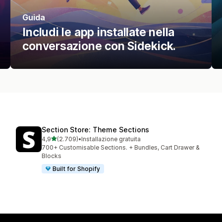
Guida
Includi le app installate nella
conversazione con Sidekick.
Section Store: Theme Sections
stelle su 5
4,9
(2.709)
•
Installazione gratuita
2709 recensioni totali
700+ Customisable Sections. + Bundles, Cart Drawer &
Blocks
Built for Shopify