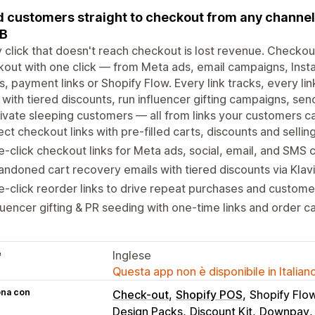
 customers straight to checkout from any channel 
2B
 click that doesn't reach checkout is lost revenue. Checkou
out with one click — from Meta ads, email campaigns, Inst
, payment links or Shopify Flow. Every link tracks, every 
 with tiered discounts, run influencer gifting campaigns, sen
ivate sleeping customers — all from links your customers ca
ect checkout links with pre-filled carts, discounts and sellin
-click checkout links for Meta ads, social, email, and SMS
ndoned cart recovery emails with tiered discounts via Klav
-click reorder links to drive repeat purchases and custome
luencer gifting & PR seeding with one-time links and order c
e
Inglese
Questa app non è disponibile in Italian
ona con
Check-out
Shopify POS
Shopify Flo
Design Packs
Discount Kit
Downpay