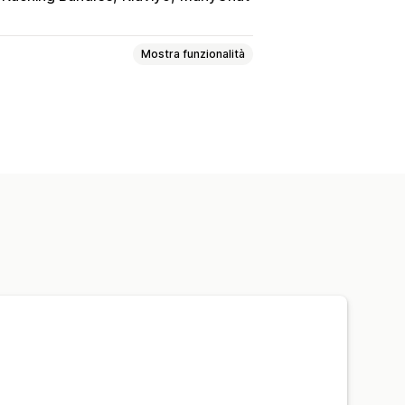
Mostra funzionalità
llezioni
Domande frequenti
Pagine personalizzate
Pagine in bozza
Stili globali
ivo per dispositivi mobili
gio
Targeting