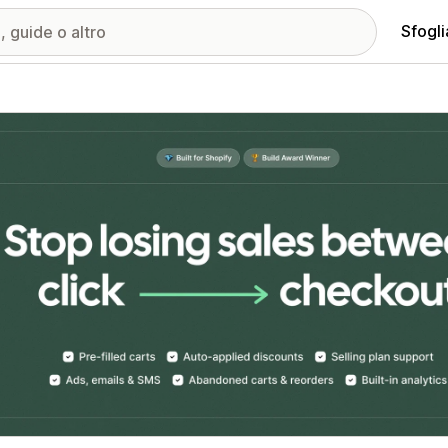
Sfogli
ria immagini in evidenza