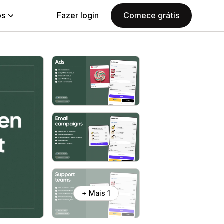
ps
Fazer login
Comece grátis
+ Mais 1