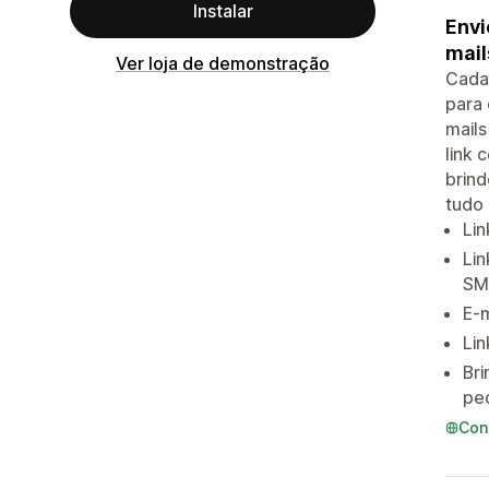
Instalar
Envi
mail
Ver loja de demonstração
Cada 
para 
mails
link
brind
tudo 
Lin
Lin
SM
E-
Lin
Bri
pe
Con