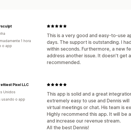
sculpt
nha
This is a very good and easy-to-use app
madamente 1 hora
days. The support is outstanding. I h
o o app
within seconds. Furthermore, a new fe
address another issue. It doesn't get 
recommended.
ettiest Pixel LLC
s Unidos
This app is solid and a great integratio
s usando o app
extremely easy to use and Dennis will
virtual meetings or chat. His team is 
Highly recommend this app. It will be a
and increase our revenue stream.
All the best Dennis!