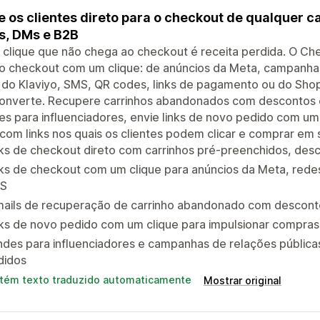
e os clientes direto para o checkout de qualquer ca
s, DMs e B2B
clique que não chega ao checkout é receita perdida. O Chec
o checkout com um clique: de anúncios da Meta, campanhas
 do Klaviyo, SMS, QR codes, links de pagamento ou do Shopi
 converte. Recupere carrinhos abandonados com descontos
es para influenciadores, envie links de novo pedido com um c
com links nos quais os clientes podem clicar e comprar em
ks de checkout direto com carrinhos pré-preenchidos, des
ks de checkout com um clique para anúncios da Meta, redes
S
mails de recuperação de carrinho abandonado com desconto
ks de novo pedido com um clique para impulsionar compras 
ndes para influenciadores e campanhas de relações públicas
didos
tém texto traduzido automaticamente
Mostrar original