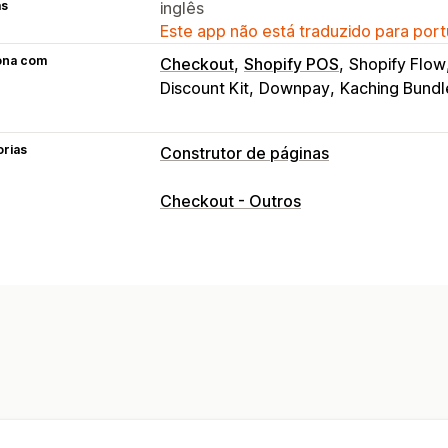
as
inglês
Este app não está traduzido para port
ona com
Checkout
Shopify POS
Shopify Flow
Discount Kit
Downpay
Kaching Bundl
orias
Construtor de páginas
Tipos de páginas
Checkout - Outros
Páginas de destino
Páginas de produ
Perguntas frequentes
Páginas de car
Páginas personalizadas
Gerenciamento de páginas
Ferramenta de edição
Elementos
Mo
Estilos globais
Código personalizado
Responsividade para dispositivos mó
Acompanhamento
Definição de públ