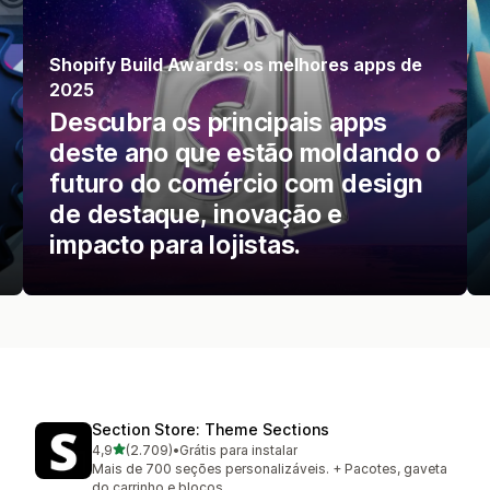
Shopify Build Awards: os melhores apps de
2025
Descubra os principais apps
deste ano que estão moldando o
futuro do comércio com design
de destaque, inovação e
impacto para lojistas.
Section Store: Theme Sections
de 5 estrelas
4,9
(2.709)
•
Grátis para instalar
2709 avaliações ao todo
Mais de 700 seções personalizáveis. + Pacotes, gaveta
do carrinho e blocos