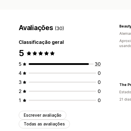
Avaliações
Beauty
(30)
Alema
Aproxi
Classificação geral
usand
5
5
30
4
0
3
0
The Pr
2
0
Estado
21 dia
1
0
Escrever avaliação
Todas as avaliações