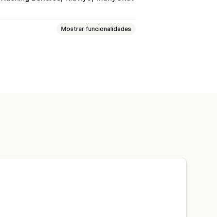
Mostrar funcionalidades
tos
Coleções
FAQ
o na bio
Páginas personalizadas
delos
Páginas de rascunho
Fragmentos
Reatividade móvel
Rastreio
Direcionamento