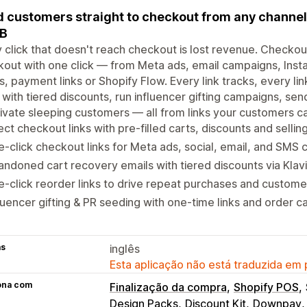
 customers straight to checkout from any channel 
2B
 click that doesn't reach checkout is lost revenue. Checkou
out with one click — from Meta ads, email campaigns, Inst
, payment links or Shopify Flow. Every link tracks, every 
 with tiered discounts, run influencer gifting campaigns, sen
ivate sleeping customers — all from links your customers ca
ect checkout links with pre-filled carts, discounts and sellin
-click checkout links for Meta ads, social, email, and SMS
ndoned cart recovery emails with tiered discounts via Klav
-click reorder links to drive repeat purchases and custome
luencer gifting & PR seeding with one-time links and order c
as
inglês
Esta aplicação não está traduzida em
ona com
Finalização da compra
Shopify POS
Design Packs
Discount Kit
Downpay