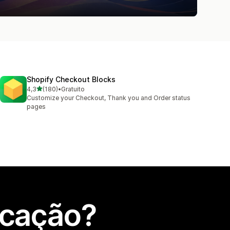
Shopify Checkout Blocks
de 5 estrelas
4,3
(180)
•
Gratuito
180 total de avaliações
Customize your Checkout, Thank you and Order status
pages
icação?