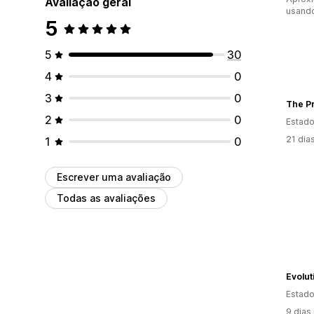
Avaliação geral
usando
5
5
30
4
0
3
0
The Pr
2
0
Estado
21 dia
1
0
Escrever uma avaliação
Todas as avaliações
Evolut
Estado
9 dias