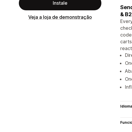
Instale
Send
& B
Veja a loja de demonstração
Every
check
codes
carts
react
Dir
One
Aba
One
Inf
Idiom
Funci