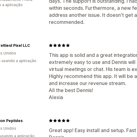
days. The support is outstanding. I h
 a aplicação
within seconds. Furthermore, a new fe
address another issue. It doesn't get 
recommended.
ettiest Pixel LLC
s Unidos
This app is solid and a great integratio
s usando a aplicação
extremely easy to use and Dennis will
virtual meetings or chat. His team is 
Highly recommend this app. It will be a
and increase our revenue stream.
All the best Dennis!
Alexia
ion Peptides
s Unidos
Great app! Easy install and setup. Fas
 usando a aplicação