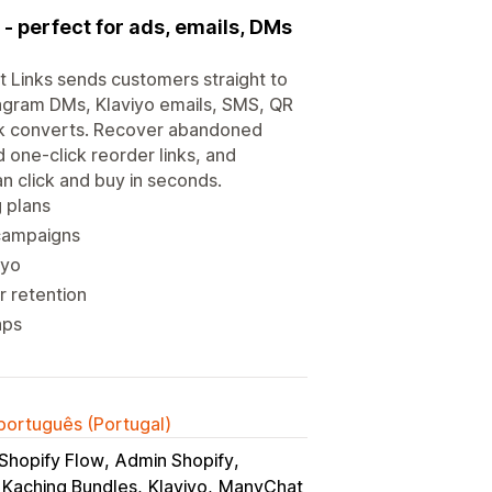
- perfect for ads, emails, DMs
t Links sends customers straight to
agram DMs, Klaviyo emails, SMS, QR
link converts. Recover abandoned
d one-click reorder links, and
n click and buy in seconds.
g plans
 campaigns
iyo
r retention
aps
 português (Portugal)
Shopify Flow
Admin Shopify
Kaching Bundles
Klaviyo
ManyChat