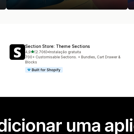
Section Store: Theme Sections
de 5 estrelas
4,9
(2.706)
•
Instalação gratuita
2706 total de avaliações
700+ Customisable Sections. + Bundles, Cart Drawer &
Blocks
Built for Shopify
dicionar uma apl