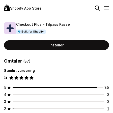
Shopify App Store
Checkout Plus – Tilpass Kasse
Built for Shopify
Installer
Omtaler
(87)
Samlet vurdering
5
5
85
4
0
3
0
2
1