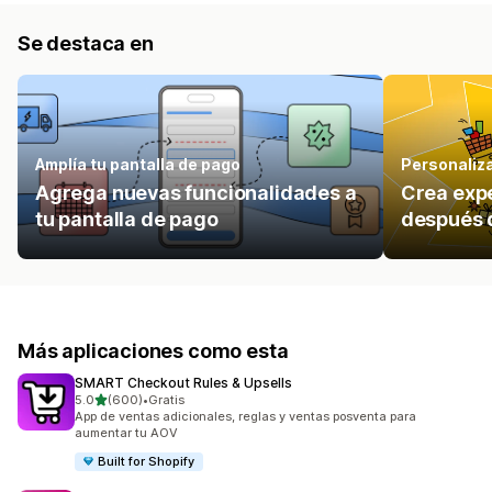
Se destaca en
Amplía tu pantalla de pago
Personaliz
Agrega nuevas funcionalidades a
Crea expe
tu pantalla de pago
después 
Más aplicaciones como esta
SMART Checkout Rules & Upsells
de 5 estrellas
5.0
(600)
•
Gratis
600 reseñas en total
App de ventas adicionales, reglas y ventas posventa para
aumentar tu AOV
Built for Shopify