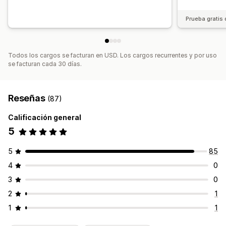
Tasas de clics
Tasas de conversión
Prueba gratis 
Rendimiento de recomendaciones
Sugerencias de optimización
Rendimiento del embudo
Todos los cargos se facturan en USD. Los cargos recurrentes y por uso
se facturan cada 30 días.
Reseñas
(87)
Calificación general
5
5
85
4
0
3
0
2
1
1
1