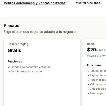
Ventas adicionales y ventas cruzadas
Mostrar funciones
Personalización
Venta adicional en el pago
Barra de anuncios
Precios
Barra de progreso
Elige el plan que mejor se adapte a tu negocio.
Venta adicional en la página de agradecimiento
Complementos con un solo clic
Editor de arrastrar y soltar
Desa y staging
Basic
Múltiples monedas
Múltiples idiomas
$29
Gratis
al mes
Reglas personalizadas
o $252 al año 
Ofertas y recomendaciones
Funciones
Funciones
Garantías
Protección de los envíos
Regalos gratis
Tiendas de desarrollo y staging
Página de a
Envoltura de regalo
Contáctanos para usarlo
Envío gratis
Página de es
Complementos de productos
Personalizac
Recomendaciones de productos
Validaciones
Enlaces de c
Compras conjuntas frecuentes
Recomendaciones de IA
Prueba grati
Mejora de suscripción
Procesamiento prioritario
Informes y estadísticas