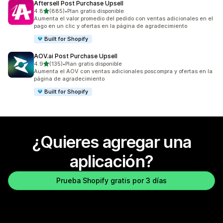
Aftersell Post Purchase Upsell
de 5 estrellas
4.8
(885)
•
Plan gratis disponible
885 reseñas en total
Aumenta el valor promedio del pedido con ventas adicionales en el
pago en un clic y ofertas en la página de agradecimiento
Built for Shopify
AOV.ai Post Purchase Upsell
de 5 estrellas
4.9
(135)
•
Plan gratis disponible
135 reseñas en total
Aumenta el AOV con ventas adicionales poscompra y ofertas en la
página de agradecimiento
Built for Shopify
¿Quieres agregar una
aplicación?
Prueba Shopify gratis por 3 días